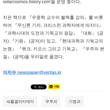
solarcosmos.tistory.com'을 운영 중이다.
지은 책으로 『우종학 교수의 블랙홀 강의』를 비롯
하여 『무신론 기자, 크리스천 과학자에게 따지다』
『과학시대의 도전과 기독교의 응답』 『대화』 (공
저) 『기원』 (공저)이 있고, 『현대과학과 기독교의
논쟁』 『쿼크, 카오스 그리고 기독교』 『우주의 본
질』 (공역)을 우리말로 옮겼다.
이지수
newspaper@veritas.kr
새물결아카데미
우주의
기원과