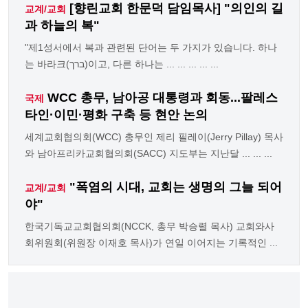
[향린교회 한문덕 담임목사] "의인의 길
교계/교회
과 하늘의 복"
"제1성서에서 복과 관련된 단어는 두 가지가 있습니다. 하나
는 바라크(ברך)이고, 다른 하나는 ... ... ... ... ...
WCC 총무, 남아공 대통령과 회동...팔레스
국제
타인·이민·평화 구축 등 현안 논의
세계교회협의회(WCC) 총무인 제리 필레이(Jerry Pillay) 목사
와 남아프리카교회협의회(SACC) 지도부는 지난달 ... ... ...
"폭염의 시대, 교회는 생명의 그늘 되어
교계/교회
야"
한국기독교교회협의회(NCCK, 총무 박승렬 목사) 교회와사
회위원회(위원장 이재호 목사)가 연일 이어지는 기록적인 ...