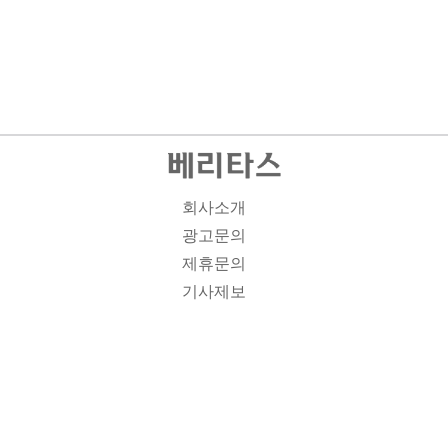
회사소개
광고문의
제휴문의
기사제보
개인정보취급방침
주소1: 서울시 종로구 대학로 19, 기독교회관 1012A호 인
터넷신문등록번호 : 서울 아00701 | 등록일 : 2008.11.12 |