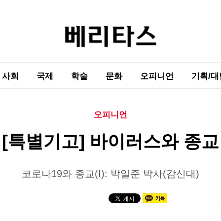
사회
국제
학술
문화
오피니언
기획/대
오피니언
[특별기고] 바이러스와 종교
코로나19와 종교(Ⅰ): 박일준 박사(감신대)