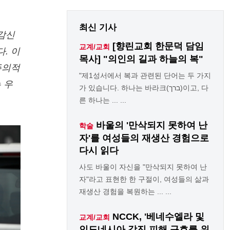
최신 기사
(감신
[향린교회 한문덕 담임
교계/교회
. 이
목사] "의인의 길과 하늘의 복"
주의적
"제1성서에서 복과 관련된 단어는 두 가지
 우
가 있습니다. 하나는 바라크(ברך)이고, 다
른 하나는 ... ...
바울의 '만삭되지 못하여 난
학술
자'를 여성들의 재생산 경험으로
다시 읽다
사도 바울이 자신을 "만삭되지 못하여 난
자"라고 표현한 한 구절이, 여성들의 삶과
재생산 경험을 복원하는 ... ...
NCCK, '베네수엘라 및
교계/교회
인도네시아 강진 피해 구호를 위