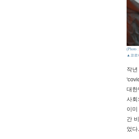
(Phot
▲코로나
작년
'co
대한
사회
이미
간 
었다