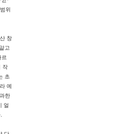
·균·
광범위
산 창
'알고
다르
 작
는 초
라 예
간과한
이 얼
.