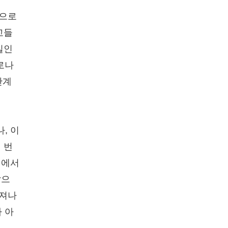
난으로
교들
일인
로나
단계
, 이
 번
역에서
않으
퍼져나
 아