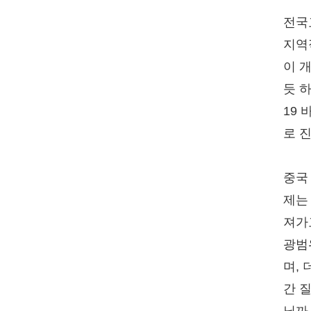
전국
지역
이 
듯 
19 
로 
중국
제는
져가
광범
며,
간 