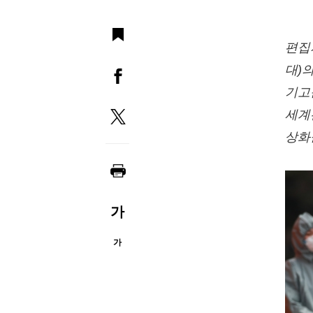
편집
대)
기고
세계
상화
가
가