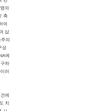
략 단
생명의
' 축
정하여
여 삽
숙주의
구성
NA에
연구하
바이러
조건에
도 치