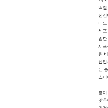
'바
백질
신진
에도
세포
입한
세포
된 
삽입
는 
스이
흥미
맞추