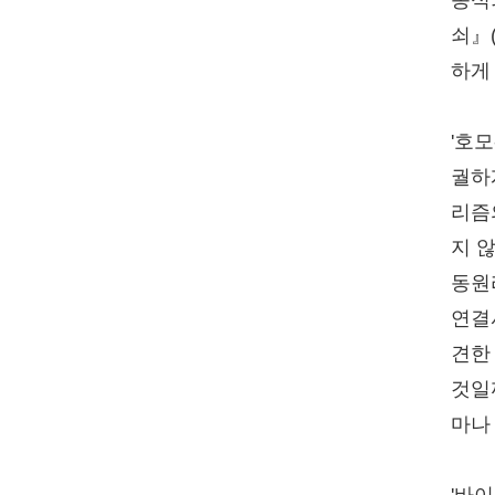
종식
쇠』
하게
'호
궐하
리즘
지 
동원
연결
견한
것일
마나