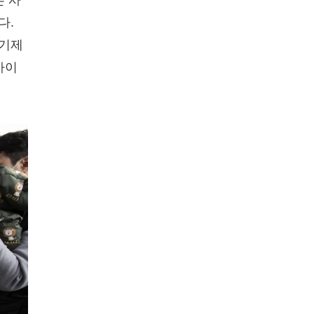
른 사
다.
역기제
바이