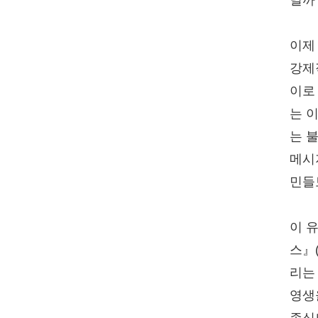
닐까
이제
강제
이로
는 
는 
메시
민들
이 
스』(
리는
영생