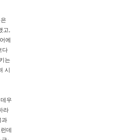
혹은
했고,
디어에
보다
시키는
려 시
 데우
 하라
복과
그런데