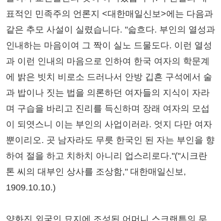
표적인 민족주의 언론지 <대한매일신보>에는 다음과
같은 추모 사설이 실렸습니다. "슯흐다. 부인의 열성과
인내하는 마음이여 그 짝이 실노 드물도다. 이런 열성
과 이런 인내의 마음으로 인하여 한국 여자의 학문계
에 밝은 빗치 비로소 드러나서 안방 깁흔 구석에서 술
과 밥이나 짓는 법을 의론하던 여자들의 지식이 자라
며 구습을 바리고 진리를 득신하며 장래 여자의 모섭
이 되엿스니 이는 부인의 사업이러라. 엇지 다만 여자
뿐이리오. 곳 남자라도 무릇 한국인 된 자는 부인을 향
하여 절을 하고 치하치 아니리 업스리로다."("시크란
톤 씨의 대부인 상사를 조상함," 대한매일신보,
1909.10.10.)
양화진 외국인 묘지에 조성된 어머니 스크랜튼의 무