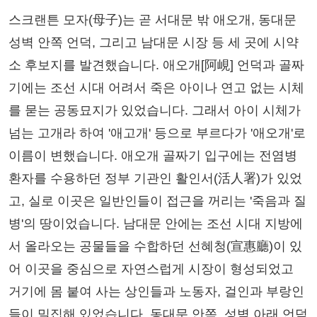
스크랜튼 모자(母子)는 곧 서대문 밖 애오개, 동대문
성벽 안쪽 언덕, 그리고 남대문 시장 등 세 곳에 시약
소 후보지를 발견했습니다. 애오개[阿峴] 언덕과 골짜
기에는 조선 시대 어려서 죽은 아이나 연고 없는 시체
를 묻는 공동묘지가 있었습니다. 그래서 아이 시체가
넘는 고개라 하여 '애고개' 등으로 부르다가 '애오개'로
이름이 변했습니다. 애오개 골짜기 입구에는 전염병
환자를 수용하던 정부 기관인 활인서(活人署)가 있었
고, 실로 이곳은 일반인들이 접근을 꺼리는 '죽음과 질
병'의 땅이었습니다. 남대문 안에는 조선 시대 지방에
서 올라오는 공물들을 수합하던 선혜청(宣惠廳)이 있
어 이곳을 중심으로 자연스럽게 시장이 형성되었고
거기에 몸 붙여 사는 상인들과 노동자, 걸인과 부랑인
들이 밀집해 있었습니다. 동대문 안쪽, 성벽 아래 언덕