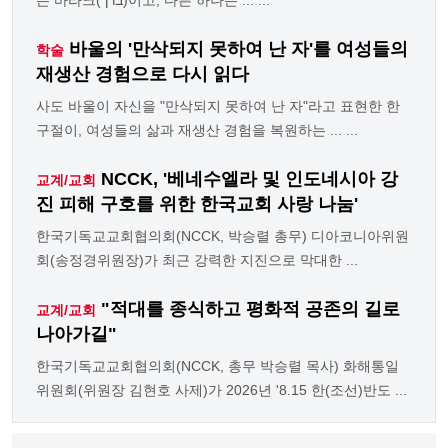
바울의 '만삭되지 못하여 난 자'를 여성들의
학술
재생산 경험으로 다시 읽다
사도 바울이 자신을 "만삭되지 못하여 난 자"라고 표현한 한
구절이, 여성들의 삶과 재생산 경험을 복원하는 ... ...
NCCK, '베네수엘라 및 인도네시아 강
교계/교회
진 피해 구호를 위한 한국교회 사랑 나눔'
한국기독교교회협의회(NCCK, 박승렬 총무) 디아코니아위원
회(송정경위원장)가 최근 강력한 지진으로 막대한 ...
"적대를 종식하고 평화적 공존의 길로
교계/교회
나아가길"
한국기독교교회협의회(NCCK, 총무 박승렬 목사) 화해통일
위원회(위원장 김현호 사제)가 2026년 '8.15 한(조선)반도 ...