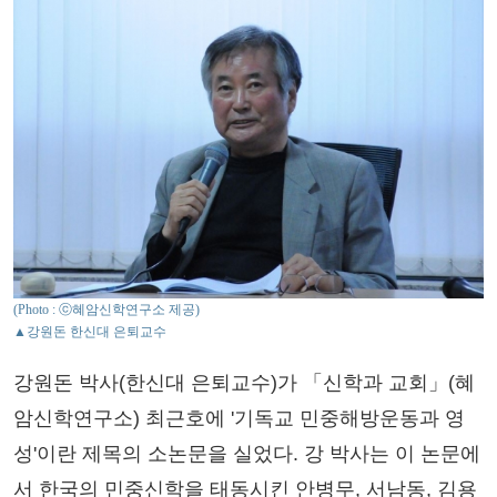
(Photo : ⓒ혜암신학연구소 제공)
▲강원돈 한신대 은퇴교수
강원돈 박사(한신대 은퇴교수)가 「신학과 교회」(혜
암신학연구소) 최근호에 '기독교 민중해방운동과 영
성'이란 제목의 소논문을 실었다. 강 박사는 이 논문에
서 한국의 민중신학을 태동시킨 안병무, 서남동, 김용