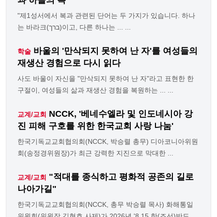
"제1성서에서 복과 관련된 단어는 두 가지가 있습니다. 하나
는 바라크(ברך)이고, 다른 하나는 ... ...
바울의 '만삭되지 못하여 난 자'를 여성들의
학술
재생산 경험으로 다시 읽다
사도 바울이 자신을 "만삭되지 못하여 난 자"라고 표현한 한
구절이, 여성들의 삶과 재생산 경험을 복원하는 ... ...
NCCK, '베네수엘라 및 인도네시아 강
교계/교회
진 피해 구호를 위한 한국교회 사랑 나눔'
한국기독교교회협의회(NCCK, 박승렬 총무) 디아코니아위원
회(송정경위원장)가 최근 강력한 지진으로 막대한 ...
"적대를 종식하고 평화적 공존의 길로
교계/교회
나아가길"
한국기독교교회협의회(NCCK, 총무 박승렬 목사) 화해통일
위원회(위원장 김현호 사제)가 2026년 '8.15 한(조선)반도 ...