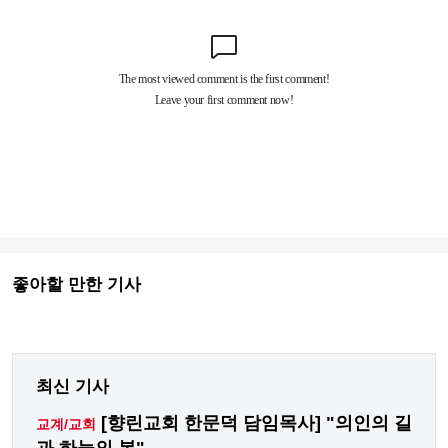
좋아할 만한 기사
최신 기사
[향린교회 한문덕 담임목사] "의인의 길
교계/교회
과 하늘의 복"