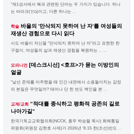
"제1성서에서 복과 관련된 단어는 두 가지가 있습니다. 하나
는 바라크(ברך)이고, 다른 하나는 ...
바울의 '만삭되지 못하여 난 자'를 여성들의
학술
재생산 경험으로 다시 읽다
사도 바울이 자신을 "만삭되지 못하여 난 자"라고 표현한 한
구절이, 여성들의 삶과 재생산 경험을 복원하는 ... ...
[데스크시선] <호프>가 묻는 이방인의
오피니언
얼굴
"낯선 존재를 마주했을 때 인간 내면에서 소용돌이치는 감정
의 본질은 무엇일까? 태어나 단 한 번도 백인을 본 ...
"적대를 종식하고 평화적 공존의 길로
교계/교회
나아가길"
한국기독교교회협의회(NCCK, 총무 박승렬 목사) 화해통일
위원회(위원장 김현호 사제)가 2026년 '8.15 한(조선)반도 ...