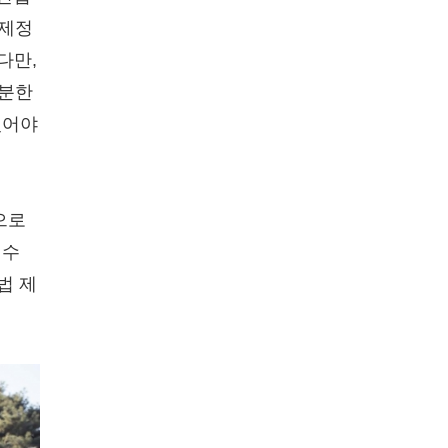
 제정
다만,
충분한
있어야
으로
 수
법 제