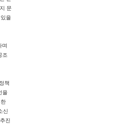
지 문
 있을
다며
공조
북정책
언을
든한
소신
 추진