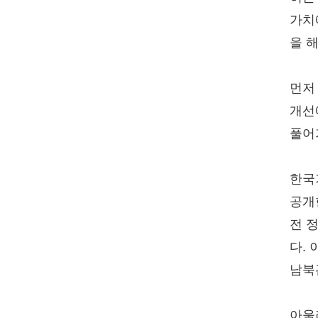
가치
을 
먼저
개선
풀어
한국
공개
전 
다.
남북
아울