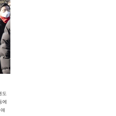
권도
등에
성애