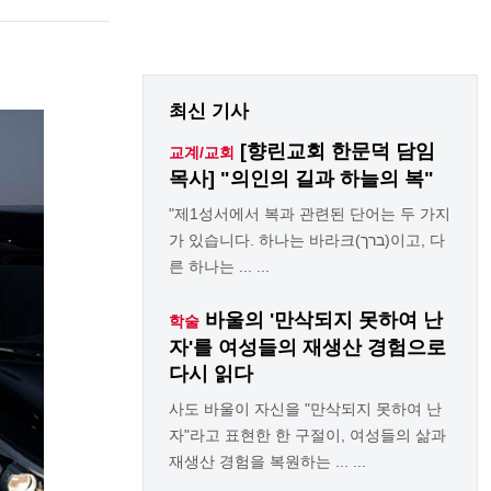
최신 기사
[향린교회 한문덕 담임
교계/교회
목사] "의인의 길과 하늘의 복"
"제1성서에서 복과 관련된 단어는 두 가지
가 있습니다. 하나는 바라크(ברך)이고, 다
른 하나는 ... ...
바울의 '만삭되지 못하여 난
학술
자'를 여성들의 재생산 경험으로
다시 읽다
사도 바울이 자신을 "만삭되지 못하여 난
자"라고 표현한 한 구절이, 여성들의 삶과
재생산 경험을 복원하는 ... ...