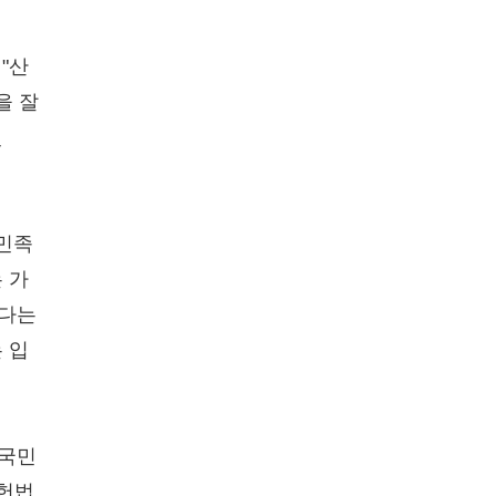
"산
을 잘
있
 민족
 가
된다는
 입
 국민
"헌법