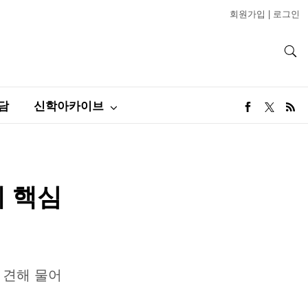
회원가입
|
로그인
담
신학아카이브
계 핵심
 견해 물어