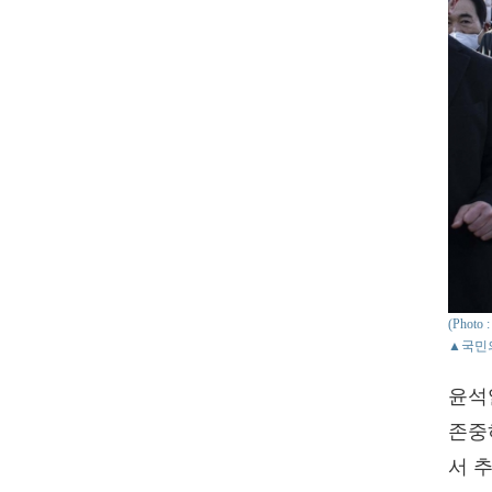
(Phot
▲국민의
윤석
존중
서 