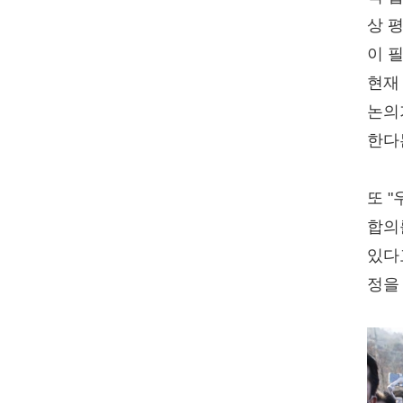
상 
이 
현재
논의
한다
또 
합의
있다
정을