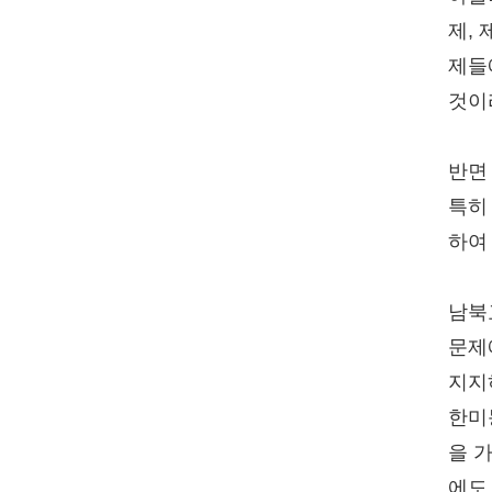
제,
제들
것이
반면
특히
하여
남북
문제
지지
한미
을 
에도