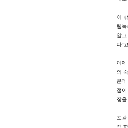
이 
림녹
알고
다"고
이에
의 
운데
점이
장을
포괄
적 