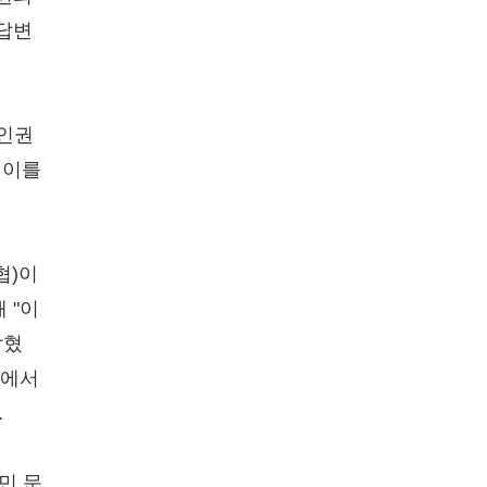
 답변
 인권
 이를
협)이
 "이
밝혔
속에서
.
민 문