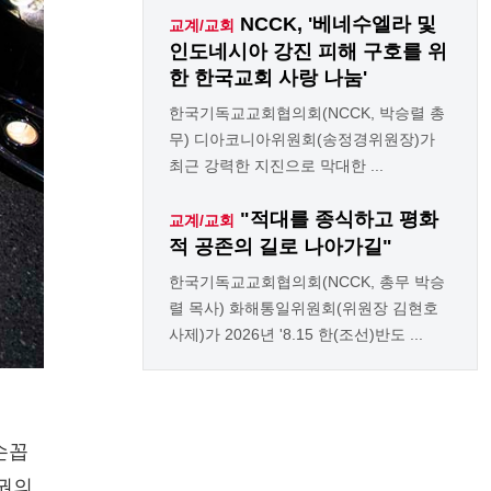
NCCK, '베네수엘라 및
교계/교회
인도네시아 강진 피해 구호를 위
한 한국교회 사랑 나눔'
한국기독교교회협의회(NCCK, 박승렬 총
무) 디아코니아위원회(송정경위원장)가
최근 강력한 지진으로 막대한 ...
"적대를 종식하고 평화
교계/교회
적 공존의 길로 나아가길"
한국기독교교회협의회(NCCK, 총무 박승
렬 목사) 화해통일위원회(위원장 김현호
사제)가 2026년 '8.15 한(조선)반도 ...
손꼽
인권의