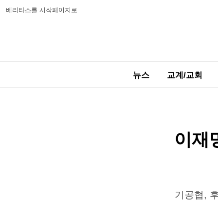
베리타스를 시작페이지로
뉴스
교계/교회
이재명
기공협, 