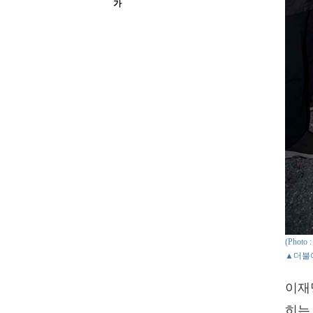
가
(Photo
▲더불어
이재
히는