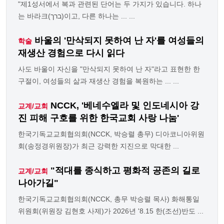
"제1성서에서 복과 관련된 단어는 두 가지가 있습니다. 하나
는 바라크(ברך)이고, 다른 하나는 ... ...
바울의 '만삭되지 못하여 난 자'를 여성들의
학술
재생산 경험으로 다시 읽다
사도 바울이 자신을 "만삭되지 못하여 난 자"라고 표현한 한
구절이, 여성들의 삶과 재생산 경험을 복원하는 ... ...
NCCK, '베네수엘라 및 인도네시아 강
교계/교회
진 피해 구호를 위한 한국교회 사랑 나눔'
한국기독교교회협의회(NCCK, 박승렬 총무) 디아코니아위원
회(송정경위원장)가 최근 강력한 지진으로 막대한 ...
"적대를 종식하고 평화적 공존의 길로
교계/교회
나아가길"
한국기독교교회협의회(NCCK, 총무 박승렬 목사) 화해통일
위원회(위원장 김현호 사제)가 2026년 '8.15 한(조선)반도 ...