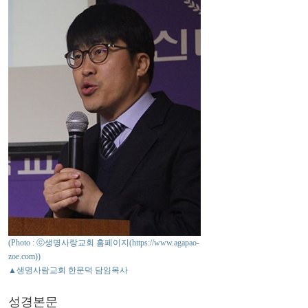
(Photo : ⓒ생명사랑교회 홈페이지(https://www.agapao-
zoe.com))
▲생명사람교회 한문덕 담임목사
성경본문