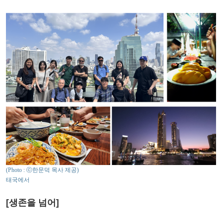
(Photo : ⓒ한문덕 목사 제공)
태국에서
[생존을 넘어]