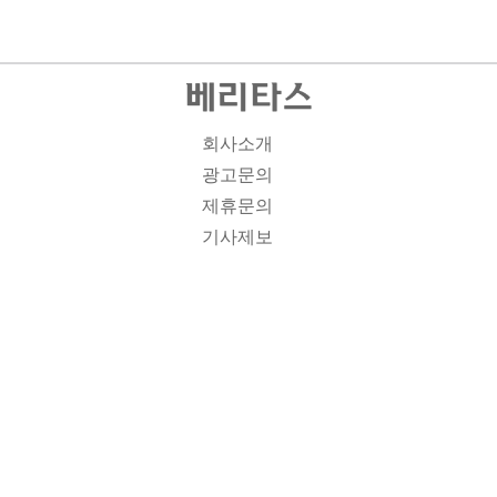
회사소개
광고문의
제휴문의
기사제보
개인정보취급방침
주소1: 서울시 종로구 대학로 19, 기독교회관 1012A호 인
터넷신문등록번호 : 서울 아00701 | 등록일 : 2008.11.12 |
제호 : 베리타스 | 발행인-편집인: 김진한 | 청소년보호책임
자 : 이민애 | 베리타스의 모든 콘텐츠(기사)는 저작권법의
보호를 받는 바, 무단전재, 복사, 배포 등을 금합니다. [콘텐