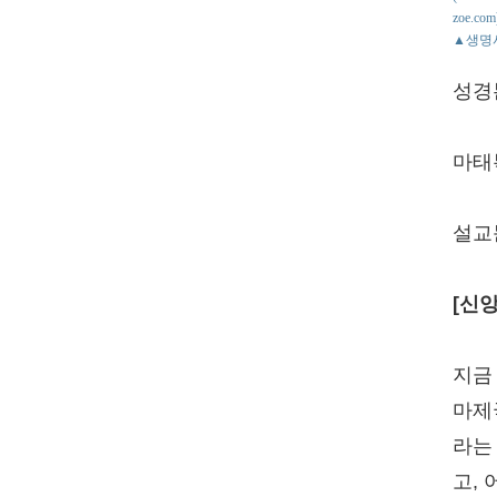
zoe.com
▲생명
성경
마태복
설교
[신앙
지금
마제
라는
고,