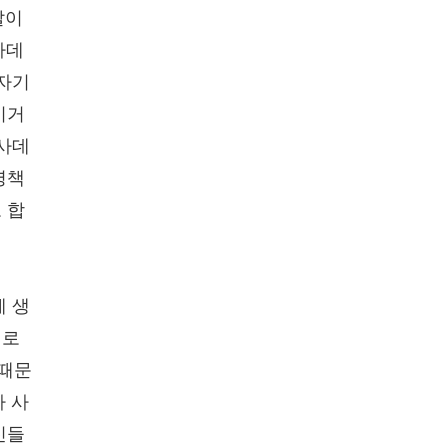
말이
사데
 자기
이거
 사데
명책
 합
게 생
대로
 때문
가 사
신들