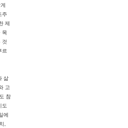
갖게
조주
한 제
 목
 것
부르
과 삶
와 고
도 참
기도
 일에
치,