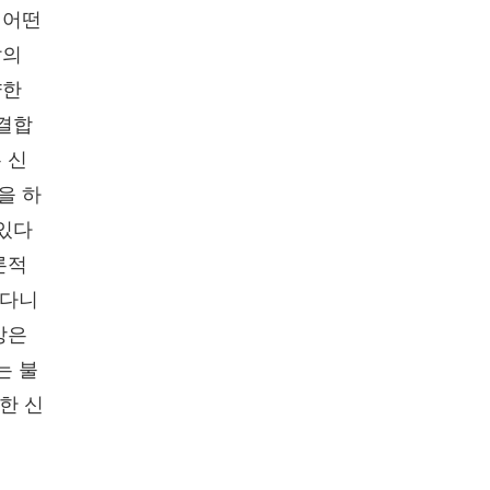
 어떤
삶의
양한
 결합
 신
을 하
 있다
론적
아다니
앙은
는 불
한 신