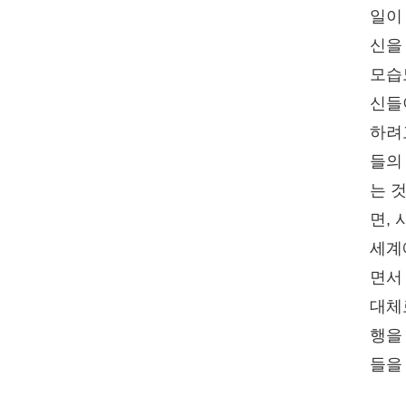
일이
신을
모습
신들
하려
들의
는 
면,
세계
면서
대체
행을
들을