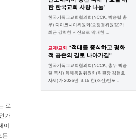
한 한국교회 사랑 나눔'
한국기독교교회협의회(NCCK, 박승렬 총
무) 디아코니아위원회(송정경위원장)가
최근 강력한 지진으로 막대한 ...
"적대를 종식하고 평화
교계/교회
적 공존의 길로 나아가길"
한국기독교교회협의회(NCCK, 총무 박승
렬 목사) 화해통일위원회(위원장 김현호
사제)가 2026년 '8.15 한(조선)반도 ...
는 로
것인가
문제이
모든