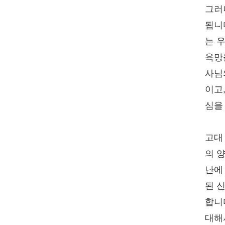
그러
됩니
는 
욕망
사님
이고
심을
고대
의 
난에
된 
합니
대해