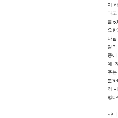
이 
다고
름났
요한
나님
말의
중에
데,
주는
분하
히 
렇다
사데