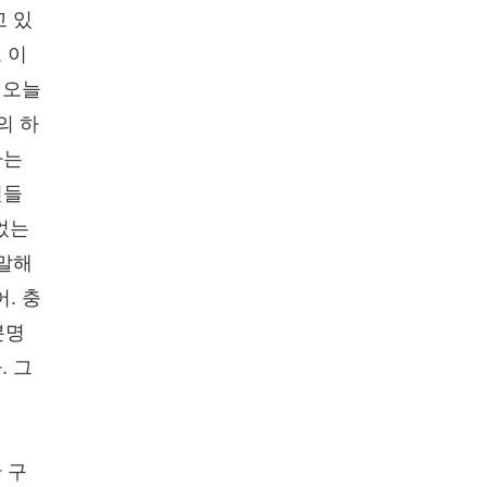
고 있
 이
 오늘
의 하
다는
인들
었는
 말해
. 충
분명
. 그
 구