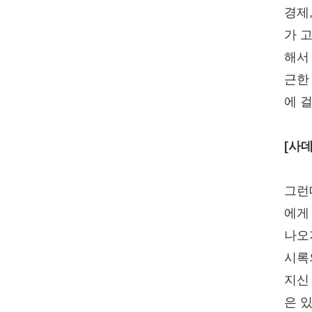
경제
가 
해서
근한
에 
[사
그런
에게
나오
시록
지신
은 