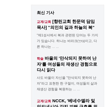
최신 기사
[향린교회 한문덕 담임
교계/교회
목사] "의인의 길과 하늘의 복"
"제1성서에서 복과 관련된 단어는 두 가지
가 있습니다. 하나는 바라크(ברך)이고, 다
른 하나는 ... ...
바울의 '만삭되지 못하여 난
학술
자'를 여성들의 재생산 경험으로
다시 읽다
사도 바울이 자신을 "만삭되지 못하여 난
자"라고 표현한 한 구절이, 여성들의 삶과
재생산 경험을 복원하는 ... ...
NCCK, '베네수엘라 및
교계/교회
인도네시아 강진 피해 구호를 위