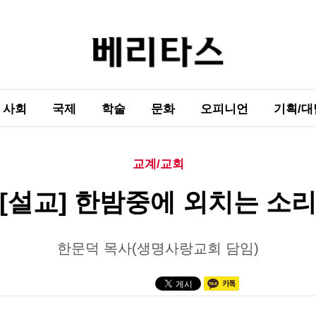
사회
국제
학술
문화
오피니언
기획/대
교계/교회
[설교] 한밤중에 외치는 소
한문덕 목사(생명사랑교회 담임)