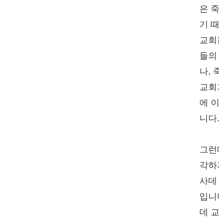
은 
기 
교회
들의
나,
교회
에 
니다
그런
각하
사데
입니
데 