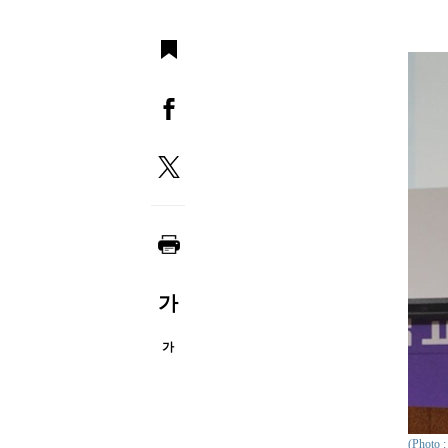
가
가
(Phot