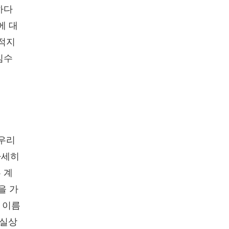
하다
에 대
미적지
임수
 우리
자세히
 계
을 가
 이름
 실상