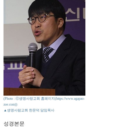
(Photo : ⓒ생명사랑교회 홈페이지(https://www.agapao-
zoe.com))
▲생명사람교회 한문덕 담임목사
성경본문