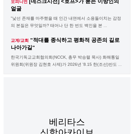
[데스크시선] <호프>가 묻는 이방인의
오피니언
얼굴
"낯선 존재를 마주했을 때 인간 내면에서 소용돌이치는 감정
의 본질은 무엇일까? 태어나 단 한 번도 백인을 본 ...
"적대를 종식하고 평화적 공존의 길로
교계/교회
나아가길"
한국기독교교회협의회(NCCK, 총무 박승렬 목사) 화해통일
위원회(위원장 김현호 사제)가 2026년 '8.15 한(조선)반도 ...
베리타스
신학아카이브