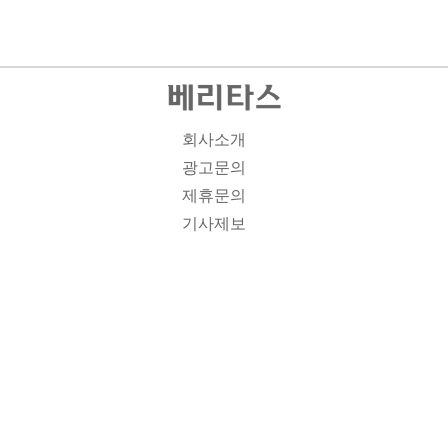
회사소개
광고문의
제휴문의
기사제보
개인정보취급방침
주소1: 서울시 종로구 대학로 19, 기독교회관 1012A호 인
터넷신문등록번호 : 서울 아00701 | 등록일 : 2008.11.12 |
제호 : 베리타스 | 발행인-편집인: 김진한 | 청소년보호책임
자 : 이민애 | 베리타스의 모든 콘텐츠(기사)는 저작권법의
보호를 받는 바, 무단전재, 복사, 배포 등을 금합니다. [콘텐