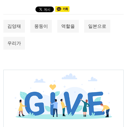
김양재
몽둥이
역할을
일본으로
우리가