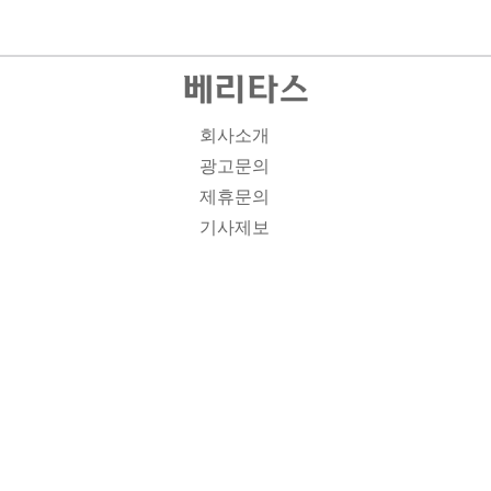
회사소개
광고문의
제휴문의
기사제보
개인정보취급방침
주소1: 서울시 종로구 대학로 19, 기독교회관 1012A호 인
터넷신문등록번호 : 서울 아00701 | 등록일 : 2008.11.12 |
제호 : 베리타스 | 발행인-편집인: 김진한 | 청소년보호책임
자 : 이민애 | 베리타스의 모든 콘텐츠(기사)는 저작권법의
보호를 받는 바, 무단전재, 복사, 배포 등을 금합니다. [콘텐
츠 문의] Tel : 02-3673-3927 l Fax : 02-6280-1799