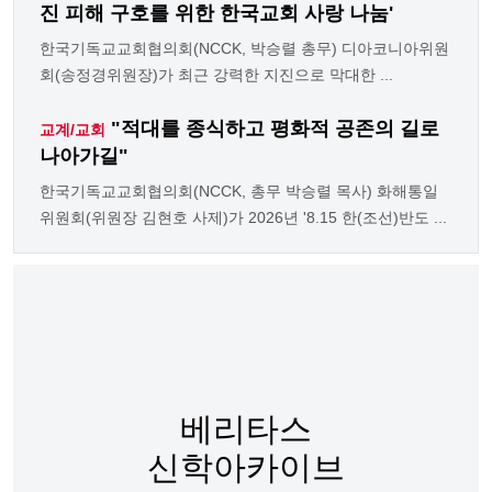
진 피해 구호를 위한 한국교회 사랑 나눔'
한국기독교교회협의회(NCCK, 박승렬 총무) 디아코니아위원
회(송정경위원장)가 최근 강력한 지진으로 막대한 ...
"적대를 종식하고 평화적 공존의 길로
교계/교회
나아가길"
한국기독교교회협의회(NCCK, 총무 박승렬 목사) 화해통일
위원회(위원장 김현호 사제)가 2026년 '8.15 한(조선)반도 ...
베리타스
신학아카이브