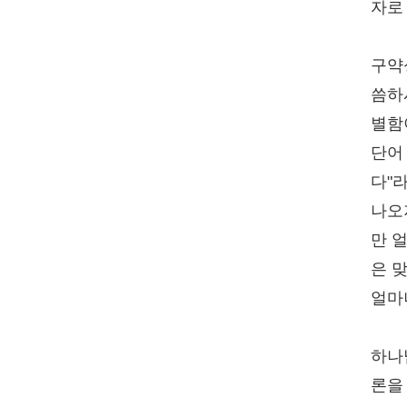
자로
구약
씀하
별함
단어
다"
나오
만 
은 
얼마
하나
론을