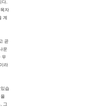
니다.
 목자
을 계
고 곧
사나운
 우
님이라
 있습
역을
, 그