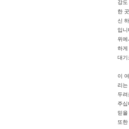
강도
한 
신 
입니다
위에
하게
대기
이 여
리는
두려
주십
믿을
또한