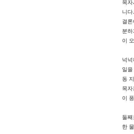
목자
니다
결론
분하
이 
넉넉
일을
동 
목자
이 
둘째
한 