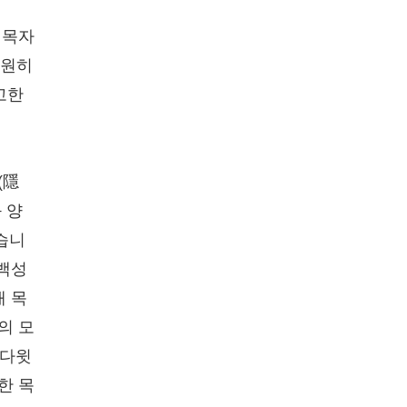
 목자
영원히
고한
(隱
 양
습니
 백성
래 목
의 모
 다윗
한 목