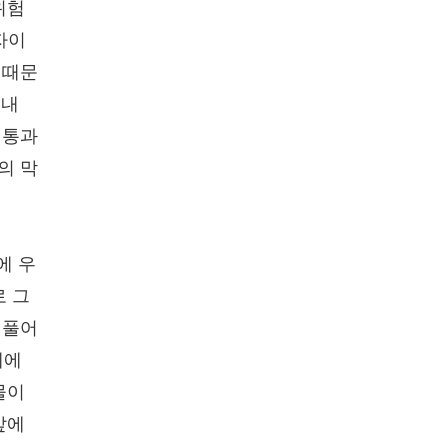
위험
자이
 때문
 내
 통과
의 막
에 우
로 그
베풀어
데에
물이
앞에