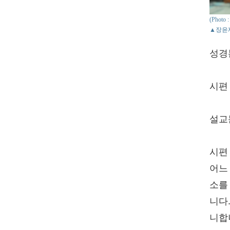
(Phot
▲장윤
성경
시편 
설교
시편
어느
소를
니다
니합