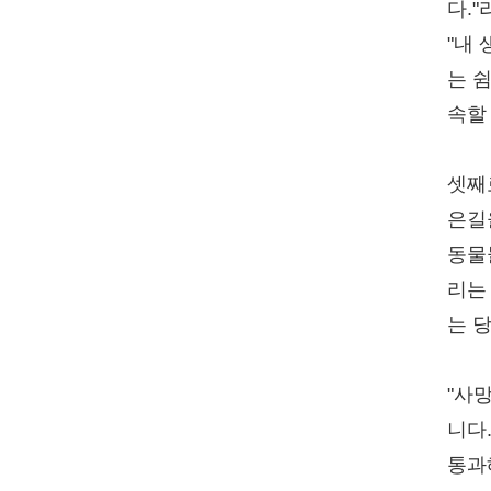
다."
"내
는 
속할
셋째
은길
동물
리는
는 
"사
니다
통과