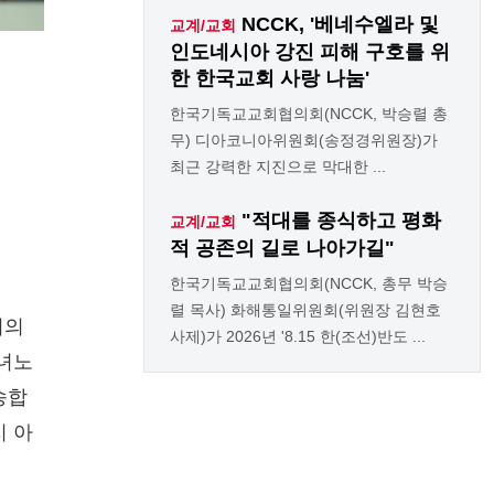
NCCK, '베네수엘라 및
교계/교회
인도네시아 강진 피해 구호를 위
한 한국교회 사랑 나눔'
한국기독교교회협의회(NCCK, 박승렬 총
무) 디아코니아위원회(송정경위원장)가
최근 강력한 지진으로 막대한 ...
"적대를 종식하고 평화
교계/교회
적 공존의 길로 나아가길"
한국기독교교회협의회(NCCK, 총무 박승
렬 목사) 화해통일위원회(위원장 김현호
서의
사제)가 2026년 '8.15 한(조선)반도 ...
남녀노
송합
지 아