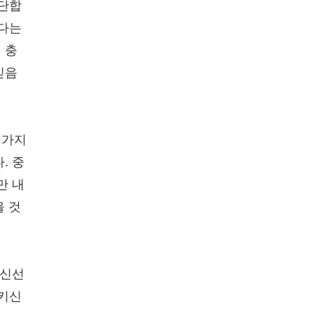
간단합
없다는
 충
믿음
 가지
. 중
만 내
을 것
 신선
시키신