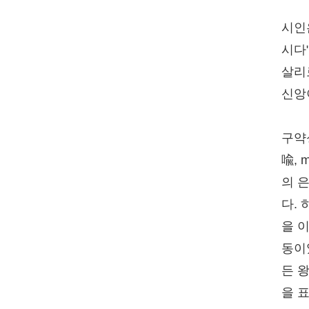
시인
시다
살리
신앙
구약
喩, 
의 
다.
을 
동이
든 
을 