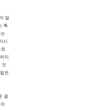
라 말
는 특
라는
자이시
으로
 하지
 것
 말은
운 결
나의