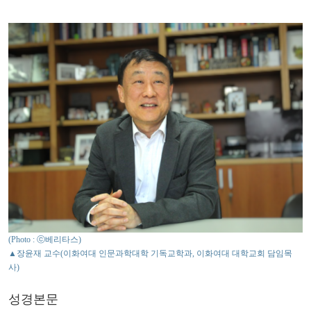
(Photo : ⓒ베리타스)
▲장윤재 교수(이화여대 인문과학대학 기독교학과, 이화여대 대학교회 담임목
사)
성경본문