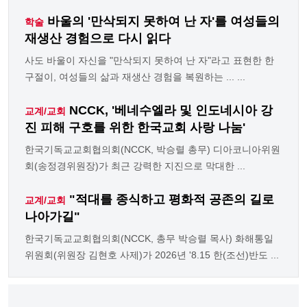
바울의 '만삭되지 못하여 난 자'를 여성들의
학술
재생산 경험으로 다시 읽다
사도 바울이 자신을 "만삭되지 못하여 난 자"라고 표현한 한
구절이, 여성들의 삶과 재생산 경험을 복원하는 ... ...
NCCK, '베네수엘라 및 인도네시아 강
교계/교회
진 피해 구호를 위한 한국교회 사랑 나눔'
한국기독교교회협의회(NCCK, 박승렬 총무) 디아코니아위원
회(송정경위원장)가 최근 강력한 지진으로 막대한 ...
"적대를 종식하고 평화적 공존의 길로
교계/교회
나아가길"
한국기독교교회협의회(NCCK, 총무 박승렬 목사) 화해통일
위원회(위원장 김현호 사제)가 2026년 '8.15 한(조선)반도 ...