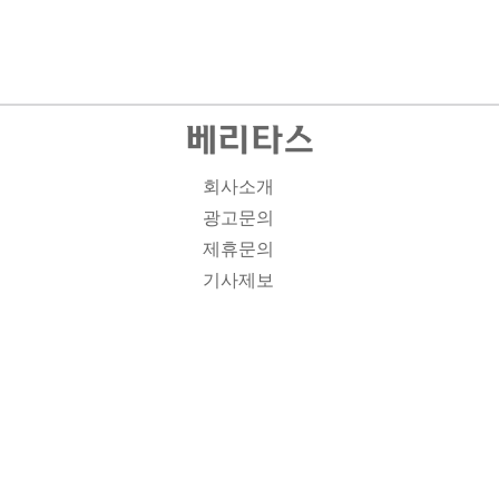
회사소개
광고문의
제휴문의
기사제보
개인정보취급방침
주소1: 서울시 종로구 대학로 19, 기독교회관 1012A호 인
터넷신문등록번호 : 서울 아00701 | 등록일 : 2008.11.12 |
제호 : 베리타스 | 발행인-편집인: 김진한 | 청소년보호책임
자 : 이민애 | 베리타스의 모든 콘텐츠(기사)는 저작권법의