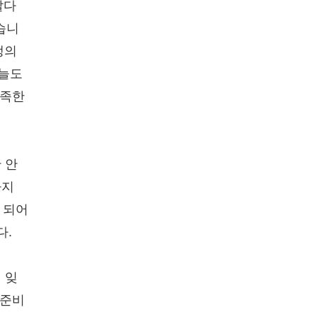
살다
습니
생의
오늘도
부족한
 안
하지
 되어
다.
 잊
 준비