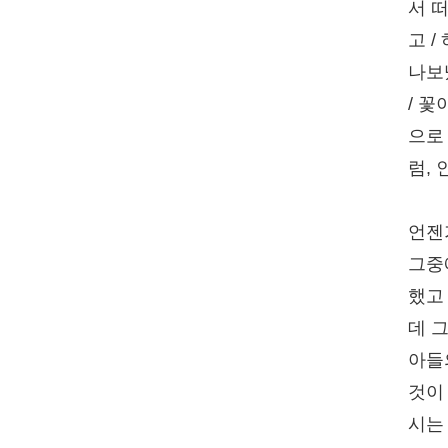
서 떠
고 /
나보
/ 꽃
으로
럼,
언젠
그중
했고
데 
아들
것이
시는