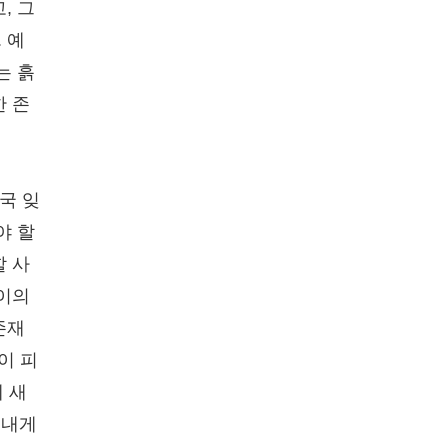
, 그
 예
는 흙
한 존
국 잊
야 할
할 사
 이의
존재
이 피
 새
 내게