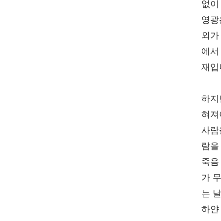
없이
영광
외가
에서
재입
하지
혀져
사람
람을
죽음
가 무
는 
하얀 