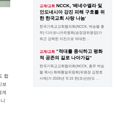
NCCK, '베네수엘라 및
교계/교회
인도네시아 강진 피해 구호를 위
한 한국교회 사랑 나눔'
한국기독교교회협의회(NCCK, 박승렬 총
무) 디아코니아위원회(송정경위원장)가
최근 강력한 지진으로 막대한 ...
"적대를 종식하고 평화
교계/교회
적 공존의 길로 나아가길"
한국기독교교회협의회(NCCK, 총무 박승
렬 목사) 화해통일위원회(위원장 김현호
도 합
사제)가 2026년 '8.15 한(조선)반도 ...
리보
에게
입니