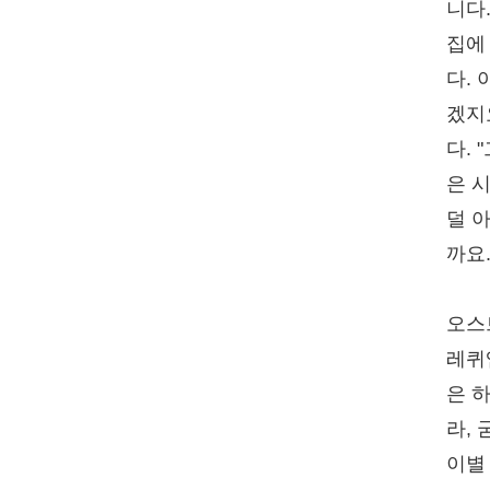
니다.
집에
다.
겠지
다. 
은 
덜 
까요
오스
레퀴
은 
라,
이별