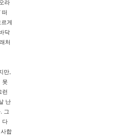
녀오라
 떠
모르게
땅바닥
노래처
지만,
 못
그런
살 난
. 그
 다
인사합