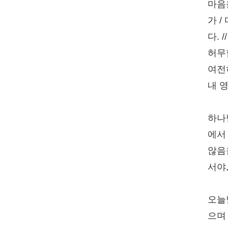
마음
가 
다. 
허무함
여전
내 영
하나
에서
않음
서야
오늘
으며