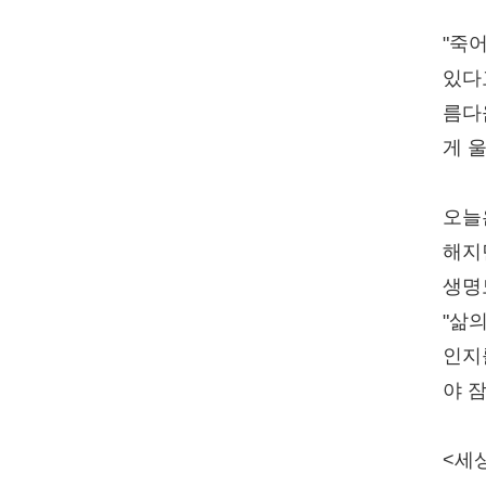
"죽
있다고
름다
게 
오늘
해지
생명
"삶
인지
야 
<세