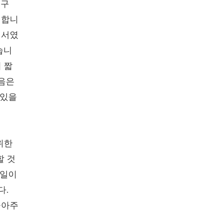
친구
 합니
해서였
습니
이 짧
마음은
 있을
위한
할 것
 일이
다.
놓아주