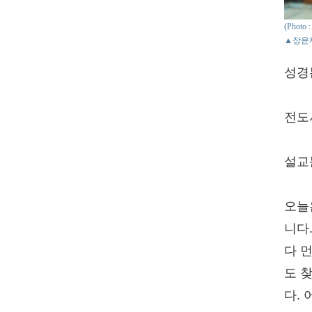
(Phot
▲장윤
성경
전도서
설교
오늘
니다
다 
도 
다.