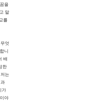
"꿈을
고 말
종교를
 무엇
 합니
더 배
진정한
 저는
윗과
리가
 이야