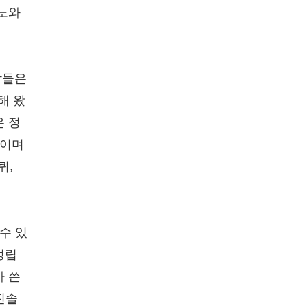
분노와
람들은
해 왔
은 정
적이며
퀴,
수 있
정립
가 쓴
진솔