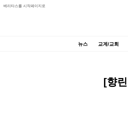
베리타스를 시작페이지로
뉴스
교계/교회
[향린