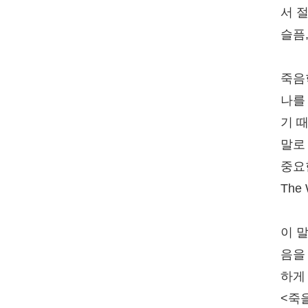
서 
슬픔
죽음
나를
기 
말로
중요
The 
이 
음을
하게
<죽