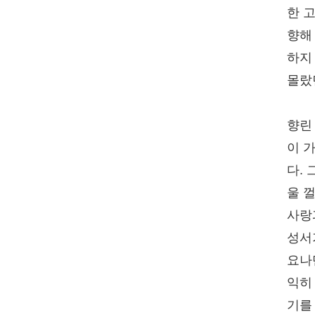
한 
향해
하지
몰랐던
향린
이 
다. 
울 
사랑
성서
요나
익히
기를