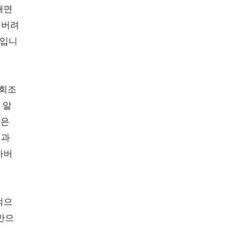
때면
내버려
함입니
기회조
 알
깊은
님과
아버
적으
만으