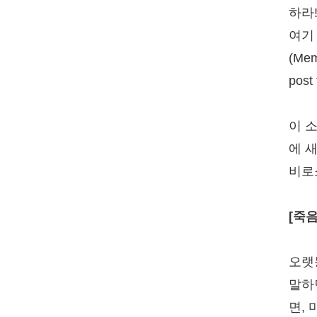
하라
여기
(Mem
post
이 
에 
비로
[죽
오랫
말하
면,