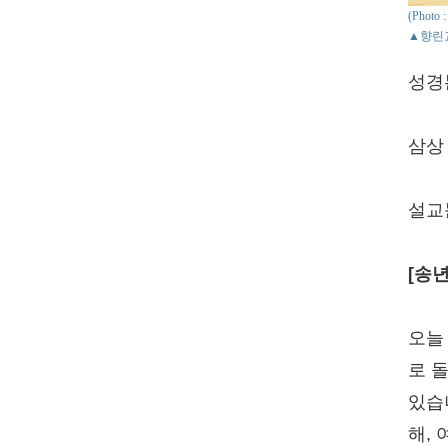
(Phot
▲향린
성경
삼상 1
설교
[송
오늘
로 
있습
해,