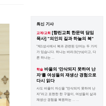
최신 기사
[향린교회 한문덕 담임
교계/교회
목사] "의인의 길과 하늘의 복"
"제1성서에서 복과 관련된 단어는 두 가지
가 있습니다. 하나는 바라크(ברך)이고, 다
른 하나는 ...
바울의 '만삭되지 못하여 난
학술
자'를 여성들의 재생산 경험으로
다시 읽다
사도 바울이 자신을 "만삭되지 못하여 난
자"라고 표현한 한 구절이, 여성들의 삶과
재생산 경험을 복원하는 ... ...