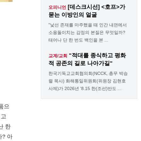
[데스크시선] <호프>가
오피니언
묻는 이방인의 얼굴
"낯선 존재를 마주했을 때 인간 내면에서
소용돌이치는 감정의 본질은 무엇일까?
태어나 단 한 번도 백인을 본 ...
"적대를 종식하고 평화
교계/교회
적 공존의 길로 나아가길"
한국기독교교회협의회(NCCK, 총무 박승
렬 목사) 화해통일위원회(위원장 김현호
사제)가 2026년 '8.15 한(조선)반도 ...
 품으
리고
난 한
? 아