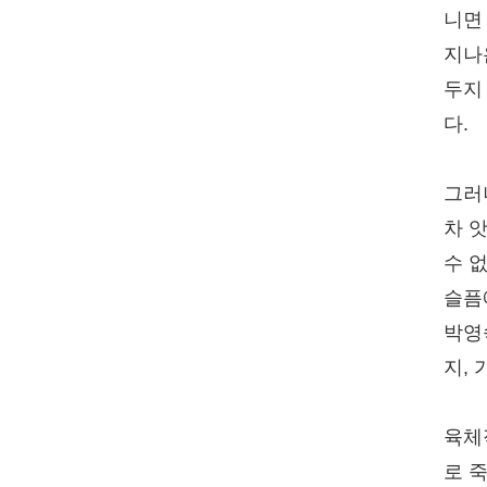
니면
지나
두지
다.
그러
차 
수 
슬픔
박영
지,
육체
로 