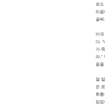
로도
리움
골짜
미국
다.
가 
라.
음을
잘 알
은 
휘황
임없