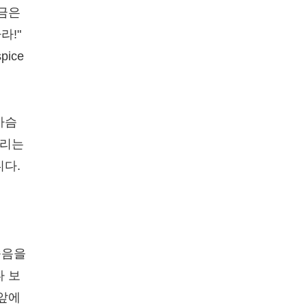
지금은
라!"
pice
가슴
우리는
니다.
죽음을
다 보
 앞에