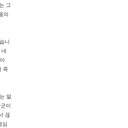
는 그
슬픔의
있습니
 네
살아
서 죽
"는 말
장군이
서 끊
명심