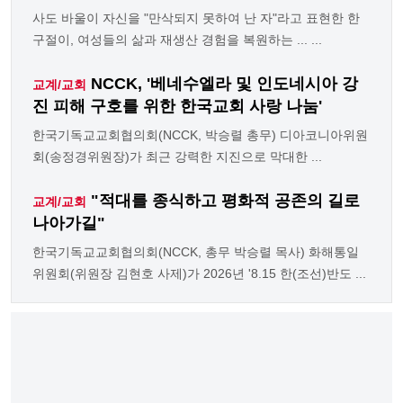
사도 바울이 자신을 "만삭되지 못하여 난 자"라고 표현한 한
구절이, 여성들의 삶과 재생산 경험을 복원하는 ... ...
NCCK, '베네수엘라 및 인도네시아 강
교계/교회
진 피해 구호를 위한 한국교회 사랑 나눔'
한국기독교교회협의회(NCCK, 박승렬 총무) 디아코니아위원
회(송정경위원장)가 최근 강력한 지진으로 막대한 ...
"적대를 종식하고 평화적 공존의 길로
교계/교회
나아가길"
한국기독교교회협의회(NCCK, 총무 박승렬 목사) 화해통일
위원회(위원장 김현호 사제)가 2026년 '8.15 한(조선)반도 ...