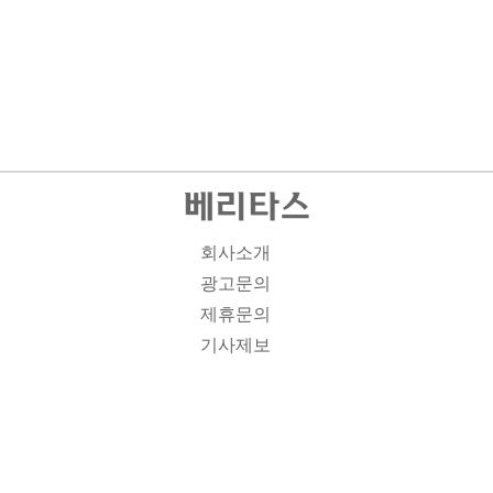
회사소개
광고문의
제휴문의
기사제보
개인정보취급방침
주소1: 서울시 종로구 대학로 19, 기독교회관 1012A호 인