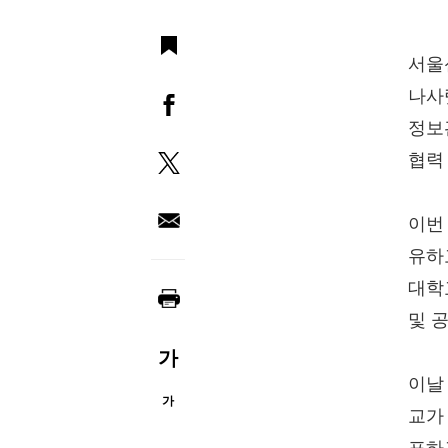
서울
나사
정보
협력
이번
유하
대학
및 
가
이날
가
교가