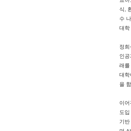
표하
식,
수 
대학
정희
인공
래를
대학
을 
이어
도입
기반