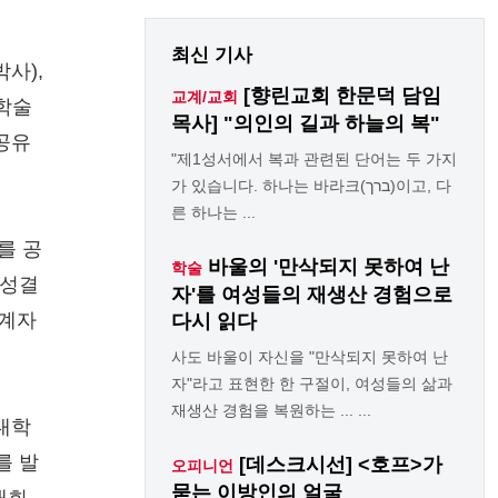
최신 기사
사),
[향린교회 한문덕 담임
교계/교회
 학술
목사] "의인의 길과 하늘의 복"
공유
"제1성서에서 복과 관련된 단어는 두 가지
가 있습니다. 하나는 바라크(ברך)이고, 다
른 하나는 ...
를 공
바울의 '만삭되지 못하여 난
학술
 성결
자'를 여성들의 재생산 경험으로
관계자
다시 읽다
사도 바울이 자신을 "만삭되지 못하여 난
자"라고 표현한 한 구절이, 여성들의 삶과
재생산 경험을 복원하는 ... ...
대학
를 발
[데스크시선] <호프>가
오피니언
묻는 이방인의 얼굴