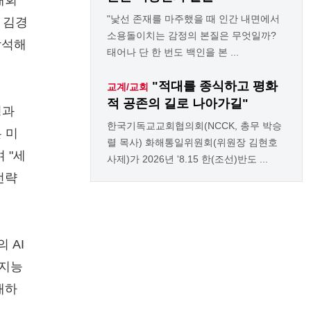
개회
"낯선 존재를 마주했을 때 인간 내면에서
 김경
소용돌이치는 감정의 본질은 무엇일까?
참석해
태어나 단 한 번도 백인을 본 ...
"적대를 종식하고 평화
교계/교회
적 공존의 길로 나아가길"
경과
한국기독교교회협의회(NCCK, 총무 박승
 미
렬 목사) 화해통일위원회(위원장 김현호
 "세
사제)가 2026년 '8.15 한(조선)반도 ...
전략
 AI
공지능
개하