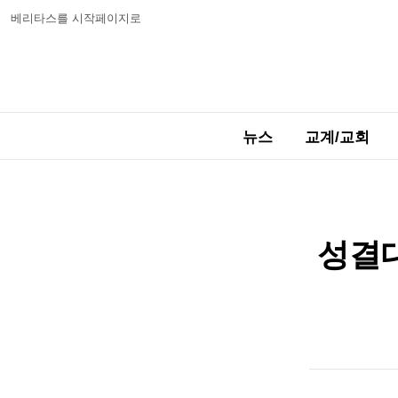
베리타스를 시작페이지로
뉴스
교계/교회
성결대