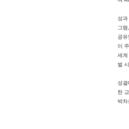
며 
성과
그램
공유
이 
세계
벌 
성결
한 
박차