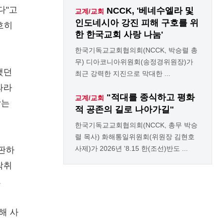
다"고
NCCK, '베네수엘라 및
교계/교회
인도네시아 강진 피해 구호를 위
호히
한 한국교회 사랑 나눔'
한국기독교교회협의회(NCCK, 박승렬 총
무) 디아코니아위원회(송정경위원장)가
했던
최근 강력한 지진으로 막대한 ...
따라
"적대를 종식하고 평화
교계/교회
삼는
적 공존의 길로 나아가길"
한국기독교교회협의회(NCCK, 총무 박승
렬 목사) 화해통일위원회(위원장 김현호
사제)가 2026년 '8.15 한(조선)반도 ...
비판하
착취
.
해 사