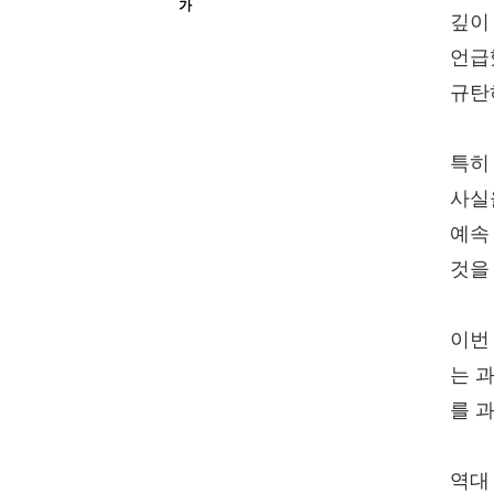
가
깊이
언급
규탄
특히
사실
예속
것을
이번
는 
를 
역대