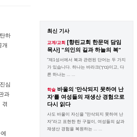
최신 기사
규탄하
[향린교회 한문덕 담임
교계/교회
공개
목사] "의인의 길과 하늘의 복"
"제1성서에서 복과 관련된 단어는 두 가지
가 있습니다. 하나는 바라크(ברך)이고, 다
른 하나는 ... ...
해 진심
바울의 '만삭되지 못하여 난
학술
비판과
자'를 여성들의 재생산 경험으로
 겪
다시 읽다
사도 바울이 자신을 "만삭되지 못하여 난
자"라고 표현한 한 구절이, 여성들의 삶과
재생산 경험을 복원하는 ... ...
속에