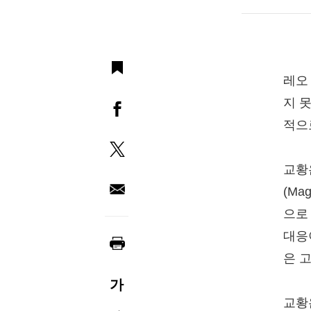
레오
지 
적으
교황
(Ma
으로
대응
은 
가
교황