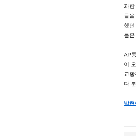
과한
들을
했던
들은
AP
이 
교황
다 
박현