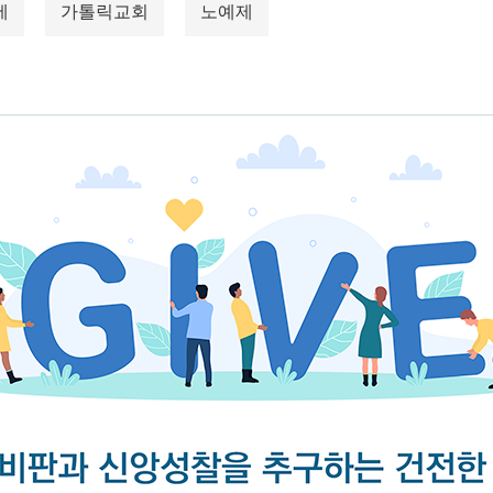
세
가톨릭교회
노예제