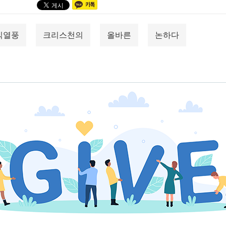
식열풍
크리스천의
올바른
논하다