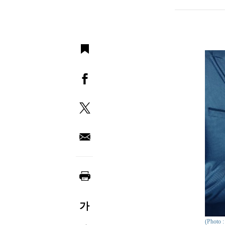
가
(Photo 