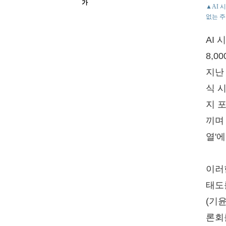
가
▲AI 
없는 주
AI
8,
지난
식 
지 포
끼며
열'
이러
태도
(기
론회