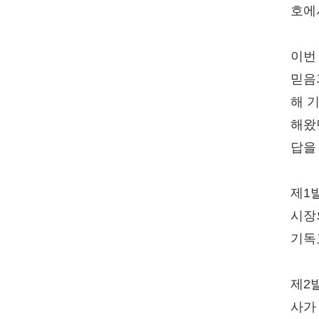
호에
이번
믿음
해 
해왔
답을
제1
시장
기독
제2
사가