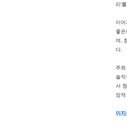
리'
이어
좋은
며,
다.
주최
솔직
서 
앙적
이지