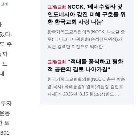
 전례
NCCK, '베네수엘라 및
교계/교회
인도네시아 강진 피해 구호를 위
한 한국교회 사랑 나눔'
가
한국기독교교회협의회(NCCK, 박승렬 총
있다.
무) 디아코니아위원회(송정경위원장)가
도 주
최근 강력한 지진으로 막대한 ...
들까
"적대를 종식하고 평화
교계/교회
을 느
적 공존의 길로 나아가길"
 대
한국기독교교회협의회(NCCK, 총무 박승
렬 목사) 화해통일위원회(위원장 김현호
사제)가 2026년 '8.15 한(조선)반도 ...
 투자
천운동
한 토
801