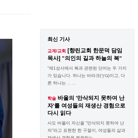
최신 기사
[향린교회 한문덕 담임
교계/교회
목사] "의인의 길과 하늘의 복"
"제1성서에서 복과 관련된 단어는 두 가지
가 있습니다. 하나는 바라크(ברך)이고, 다
른 하나는 ... ...
바울의 '만삭되지 못하여 난
학술
자'를 여성들의 재생산 경험으로
다시 읽다
사도 바울이 자신을 "만삭되지 못하여 난
자"라고 표현한 한 구절이, 여성들의 삶과
재생산 경험을 복원하는 ... ...