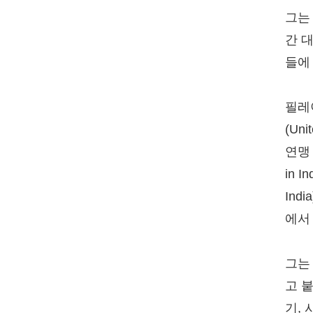
그는
간 
들에
필레
(Uni
연맹 국
in I
Ind
에서
그는
고 
기,