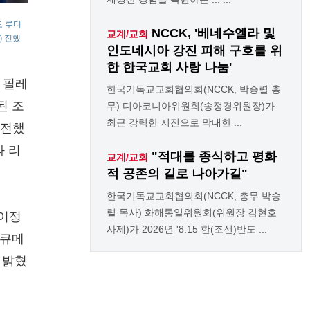
스도 루터
NCCK, '베네수엘라 및
교계/교회
) 전했
인도네시아 강진 피해 구호를 위
한 한국교회 사랑 나눔'
리 필레
한국기독교교회협의회(NCCK, 박승렬 총
된 조
무) 디아코니아위원회(송정경위원장)가
최근 강력한 지진으로 막대한 ...
 전했
과 리
"적대를 종식하고 평화
교계/교회
적 공존의 길로 나아가길"
한국기독교교회협의회(NCCK, 총무 박승
렬 목사) 화해통일위원회(위원장 김현호
 이정
사제)가 2026년 '8.15 한(조선)반도 ...
에큐메
 밝혔