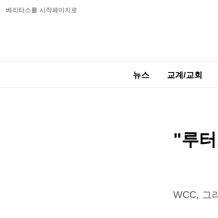
베리타스를 시작페이지로
뉴스
교계/교회
"루터
WCC, 