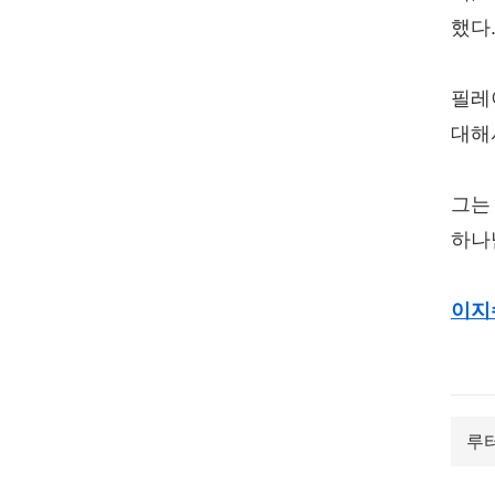
했다
필레
대해
그는
하나
이지
루