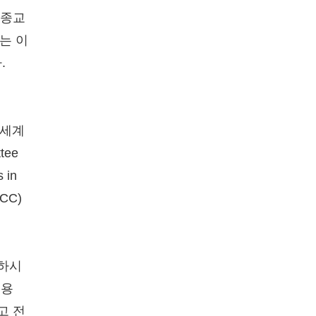
 종교
는 이
.
터교세계
tee
 in
WCC)
도하시
 용
고 전