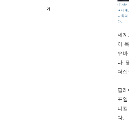
(Photo
가
▲세계교회
교회의 
다.
세계교
이 
슈바
다.
더십
필레
표일
니컬
다.