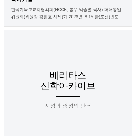
한국기독교교회협의회(NCCK, 총무 박승렬 목사) 화해통일
위원회(위원장 김현호 사제)가 2026년 '8.15 한(조선)반도 ...
베리타스
신학아카이브
지성과 영성의 만남