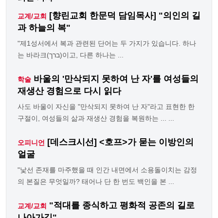
[향린교회 한문덕 담임목사] "의인의 길
교계/교회
과 하늘의 복"
"제1성서에서 복과 관련된 단어는 두 가지가 있습니다. 하나
는 바라크(ברך)이고, 다른 하나는 ...
바울의 '만삭되지 못하여 난 자'를 여성들의
학술
재생산 경험으로 다시 읽다
사도 바울이 자신을 "만삭되지 못하여 난 자"라고 표현한 한
구절이, 여성들의 삶과 재생산 경험을 복원하는 ... ...
[데스크시선] <호프>가 묻는 이방인의
오피니언
얼굴
"낯선 존재를 마주했을 때 인간 내면에서 소용돌이치는 감정
의 본질은 무엇일까? 태어나 단 한 번도 백인을 본 ...
"적대를 종식하고 평화적 공존의 길로
교계/교회
나아가길"