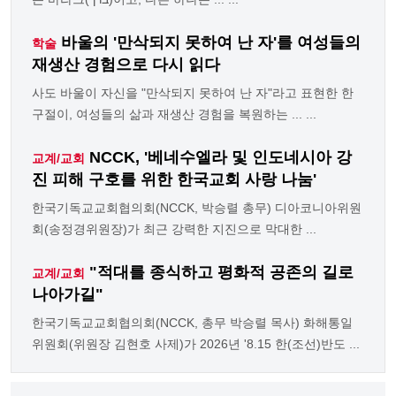
바울의 '만삭되지 못하여 난 자'를 여성들의
학술
재생산 경험으로 다시 읽다
사도 바울이 자신을 "만삭되지 못하여 난 자"라고 표현한 한
구절이, 여성들의 삶과 재생산 경험을 복원하는 ... ...
NCCK, '베네수엘라 및 인도네시아 강
교계/교회
진 피해 구호를 위한 한국교회 사랑 나눔'
한국기독교교회협의회(NCCK, 박승렬 총무) 디아코니아위원
회(송정경위원장)가 최근 강력한 지진으로 막대한 ...
"적대를 종식하고 평화적 공존의 길로
교계/교회
나아가길"
한국기독교교회협의회(NCCK, 총무 박승렬 목사) 화해통일
위원회(위원장 김현호 사제)가 2026년 '8.15 한(조선)반도 ...