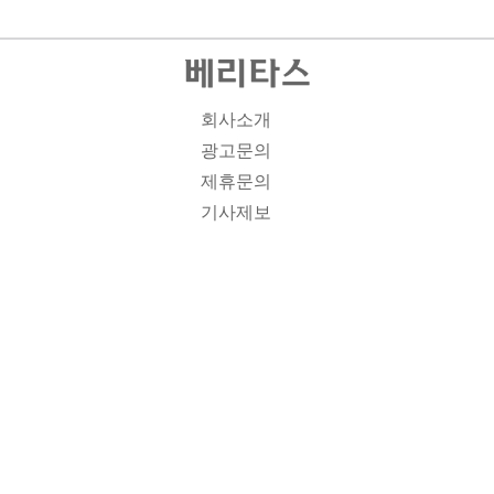
회사소개
광고문의
제휴문의
기사제보
개인정보취급방침
주소1: 서울시 종로구 대학로 19, 기독교회관 1012A호 인
터넷신문등록번호 : 서울 아00701 | 등록일 : 2008.11.12 |
제호 : 베리타스 | 발행인-편집인: 김진한 | 청소년보호책임
자 : 이민애 | 베리타스의 모든 콘텐츠(기사)는 저작권법의
보호를 받는 바, 무단전재, 복사, 배포 등을 금합니다. [콘텐
츠 문의] Tel : 02-3673-3927 l Fax : 02-6280-1799