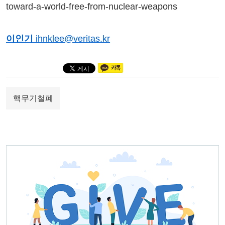
toward-a-world-free-from-nuclear-weapons
이인기
ihnklee@veritas.kr
핵무기철폐