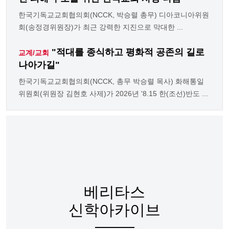
한국기독교교회협의회(NCCK, 박승렬 총무) 디아코니아위원
회(송정경위원장)가 최근 강력한 지진으로 막대한 ...
"적대를 종식하고 평화적 공존의 길로
교계/교회
나아가길"
한국기독교교회협의회(NCCK, 총무 박승렬 목사) 화해통일
위원회(위원장 김현호 사제)가 2026년 '8.15 한(조선)반도 ...
베리타스
신학아카이브