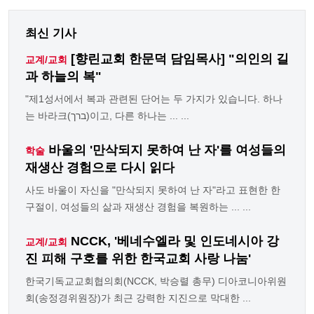
최신 기사
[향린교회 한문덕 담임목사] "의인의 길
교계/교회
과 하늘의 복"
"제1성서에서 복과 관련된 단어는 두 가지가 있습니다. 하나
는 바라크(ברך)이고, 다른 하나는 ... ...
바울의 '만삭되지 못하여 난 자'를 여성들의
학술
재생산 경험으로 다시 읽다
사도 바울이 자신을 "만삭되지 못하여 난 자"라고 표현한 한
구절이, 여성들의 삶과 재생산 경험을 복원하는 ... ...
NCCK, '베네수엘라 및 인도네시아 강
교계/교회
진 피해 구호를 위한 한국교회 사랑 나눔'
한국기독교교회협의회(NCCK, 박승렬 총무) 디아코니아위원
회(송정경위원장)가 최근 강력한 지진으로 막대한 ...