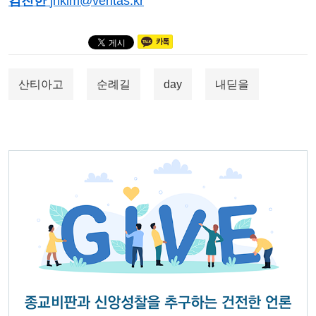
김진한
jhkim@veritas.kr
산티아고
순례길
day
내딛을