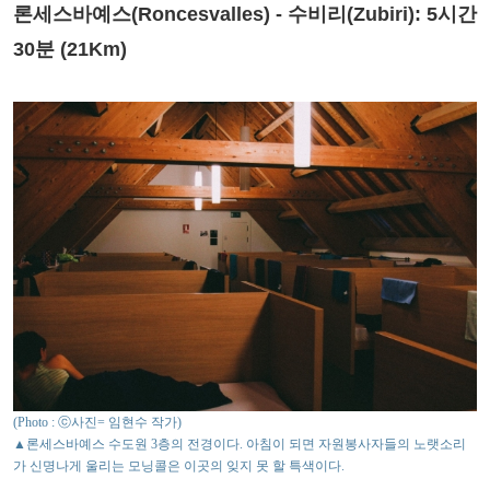
론세스바예스(Roncesvalles) - 수비리(Zubiri): 5시간
30분 (21Km)
(Photo : ⓒ사진= 임현수 작가)
▲론세스바예스 수도원 3층의 전경이다. 아침이 되면 자원봉사자들의 노랫소리
가 신명나게 울리는 모닝콜은 이곳의 잊지 못 할 특색이다.