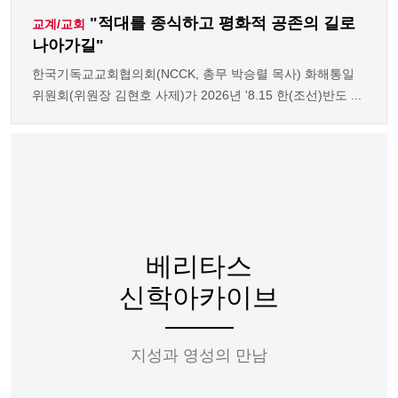
"적대를 종식하고 평화적 공존의 길로
교계/교회
나아가길"
한국기독교교회협의회(NCCK, 총무 박승렬 목사) 화해통일
위원회(위원장 김현호 사제)가 2026년 '8.15 한(조선)반도 ...
베리타스
신학아카이브
지성과 영성의 만남