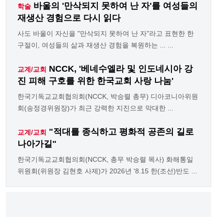
바울의 '만삭되지 못하여 난 자'를 여성들의
학술
재생산 경험으로 다시 읽다
사도 바울이 자신을 "만삭되지 못하여 난 자"라고 표현한 한
구절이, 여성들의 삶과 재생산 경험을 복원하는 ... ...
NCCK, '베네수엘라 및 인도네시아 강
교계/교회
진 피해 구호를 위한 한국교회 사랑 나눔'
한국기독교교회협의회(NCCK, 박승렬 총무) 디아코니아위원
회(송정경위원장)가 최근 강력한 지진으로 막대한 ...
"적대를 종식하고 평화적 공존의 길로
교계/교회
나아가길"
한국기독교교회협의회(NCCK, 총무 박승렬 목사) 화해통일
위원회(위원장 김현호 사제)가 2026년 '8.15 한(조선)반도 ...