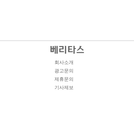
회사소개
광고문의
제휴문의
기사제보
개인정보취급방침
주소1: 서울시 종로구 대학로 19, 기독교회관 1012A호 인
터넷신문등록번호 : 서울 아00701 | 등록일 : 2008.11.12 |