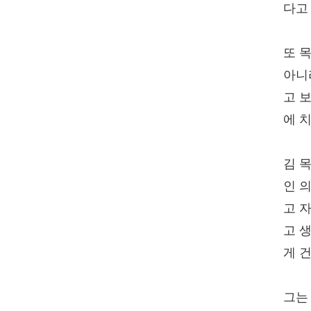
다고
또 
아니
고 
에 
김 
인 
고 
고 
게 
그는