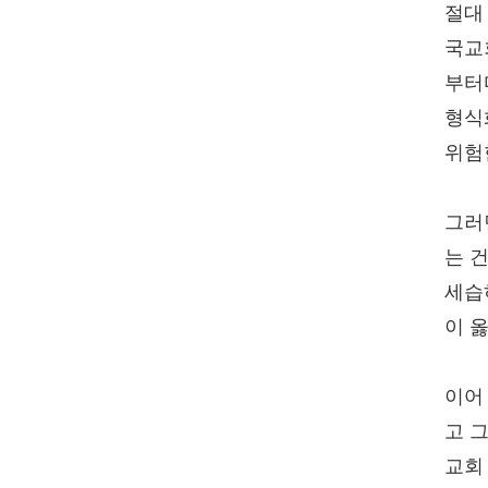
절대
국교
부터
형식
위험
그러
는 
세습
이 
이어
고 
교회