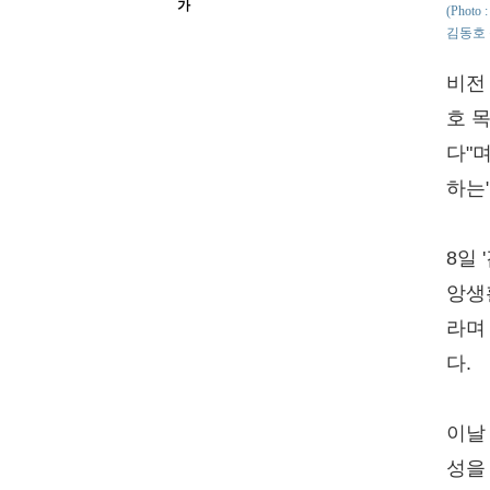
가
(Phot
김동호
비전
호 
다"
하는
8일
앙생
라며
다.
이날
성을