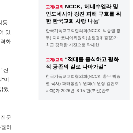
NCCK, '베네수엘라 및
교계/교회
인도네시아 강진 피해 구호를 위
한 한국교회 사랑 나눔'
김동
한국기독교교회협의회(NCCK, 박승렬 총
어 있
무) 디아코니아위원회(송정경위원장)가
신격화
최근 강력한 지진으로 막대한 ...
"적대를 종식하고 평화
교계/교회
적 공존의 길로 나아가길"
 "신
한국기독교교회협의회(NCCK, 총무 박승
일"이
렬 목사) 화해통일위원회(위원장 김현호
 밝혔
사제)가 2026년 '8.15 한(조선)반도 ...
 전문
우월하