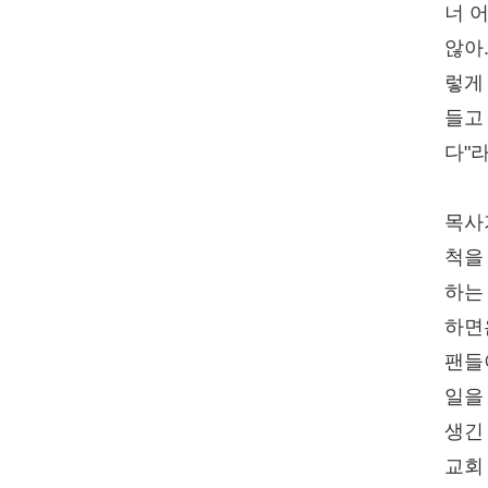
너 
않아
렇게
들고
다"
목사
척을
하는
하면
팬들
일을
생긴
교회