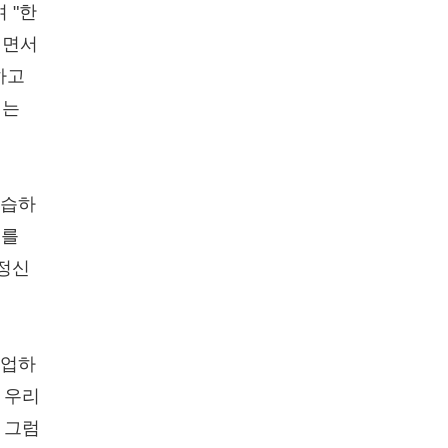
 "한
지면서
하고
회는
세습하
회를
 정신
졸업하
 우리
 그럼