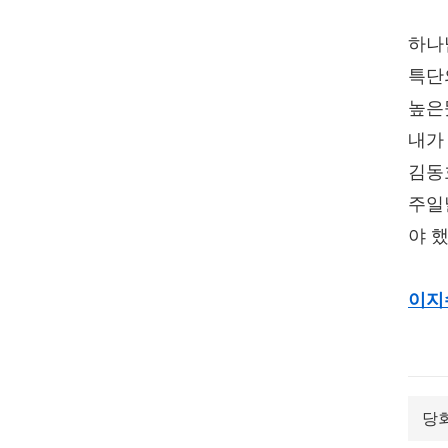
하나
특단
높은
내가
김동
주일
야 
이지
당