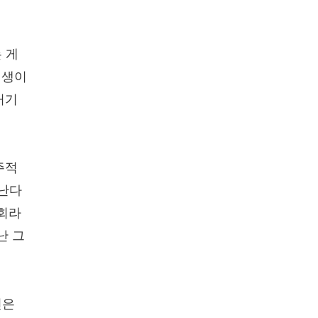
 게
선생이
거기
주적
끝난다
교회라
난 그
면은