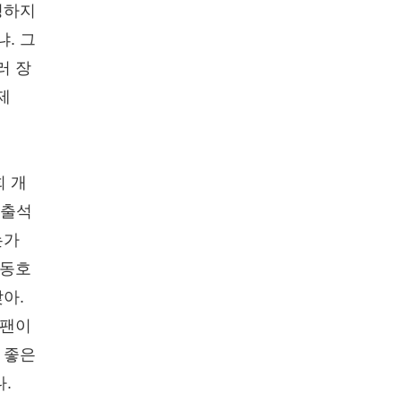
정하지
. 그
러 장
제
회 개
 출석
는가
김동호
아.
 팬이
 좋은
.