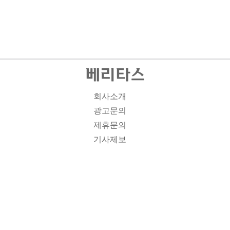
회사소개
광고문의
제휴문의
기사제보
개인정보취급방침
주소1: 서울시 종로구 대학로 19, 기독교회관 1012A호 인
터넷신문등록번호 : 서울 아00701 | 등록일 : 2008.11.12 |
제호 : 베리타스 | 발행인-편집인: 김진한 | 청소년보호책임