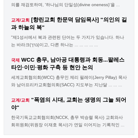
의를 재검토하며, '하나님의 단일성(divine oneness)'을 ...
[향린교회 한문덕 담임목사] "의인의 길
교계/교회
과 하늘의 복"
"제1성서에서 복과 관련된 단어는 두 가지가 있습니다. 하나
는 바라크(ברך)이고, 다른 하나는 ... ... ... ... ...
WCC 총무, 남아공 대통령과 회동...팔레스
국제
타인·이민·평화 구축 등 현안 논의
세계교회협의회(WCC) 총무인 제리 필레이(Jerry Pillay) 목사
와 남아프리카교회협의회(SACC) 지도부는 지난달 ... ... ...
"폭염의 시대, 교회는 생명의 그늘 되어
교계/교회
야"
한국기독교교회협의회(NCCK, 총무 박승렬 목사) 교회와사
회위원회(위원장 이재호 목사)가 연일 이어지는 기록적인 ...