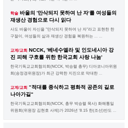
바울의 '만삭되지 못하여 난 자'를 여성들의
학술
재생산 경험으로 다시 읽다
사도 바울이 자신을 "만삭되지 못하여 난 자"라고 표현한 한
구절이, 여성들의 삶과 재생산 경험을 복원하는 ... ...
NCCK, '베네수엘라 및 인도네시아 강
교계/교회
진 피해 구호를 위한 한국교회 사랑 나눔'
한국기독교교회협의회(NCCK, 박승렬 총무) 디아코니아위원
회(송정경위원장)가 최근 강력한 지진으로 막대한 ...
"적대를 종식하고 평화적 공존의 길로
교계/교회
나아가길"
한국기독교교회협의회(NCCK, 총무 박승렬 목사) 화해통일
위원회(위원장 김현호 사제)가 2026년 '8.15 한(조선)반도 ...