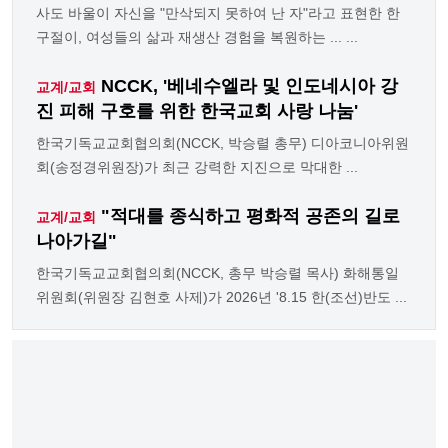
사도 바울이 자신을 "만삭되지 못하여 난 자"라고 표현한 한
구절이, 여성들의 삶과 재생산 경험을 복원하는 ... ...
NCCK, '베네수엘라 및 인도네시아 강
교계/교회
진 피해 구호를 위한 한국교회 사랑 나눔'
한국기독교교회협의회(NCCK, 박승렬 총무) 디아코니아위원
회(송정경위원장)가 최근 강력한 지진으로 막대한 ...
"적대를 종식하고 평화적 공존의 길로
교계/교회
나아가길"
한국기독교교회협의회(NCCK, 총무 박승렬 목사) 화해통일
위원회(위원장 김현호 사제)가 2026년 '8.15 한(조선)반도 ...