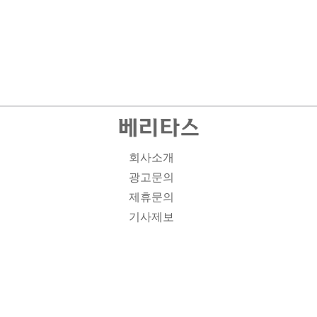
회사소개
광고문의
제휴문의
기사제보
개인정보취급방침
주소1: 서울시 종로구 대학로 19, 기독교회관 1012A호 인