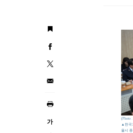
(Photo
가
▲한국기
울시 종