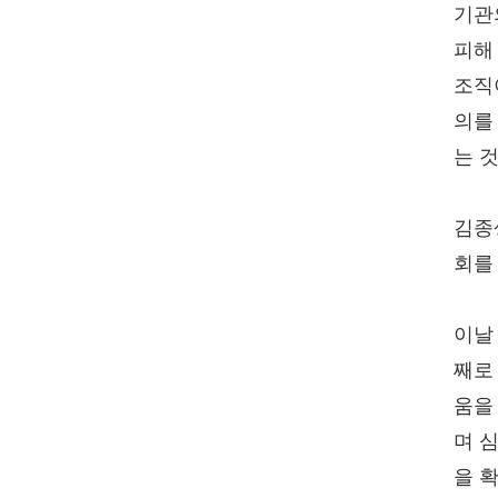
기관
피해
조직
의를
는 
김종
회를
이날
째로
움을
며 
을 