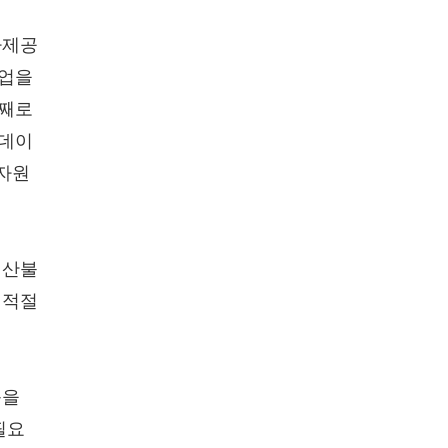
사제공
사업을
셋째로
 데이
 자원
 산불
 적절
응을
필요