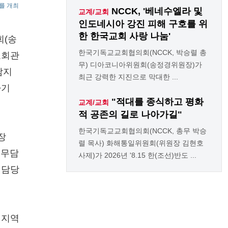
를 개최
NCCK, '베네수엘라 및
교계/교회
인도네시아 강진 피해 구호를 위
한 한국교회 사랑 나눔'
회(송
한국기독교교회협의회(NCCK, 박승렬 총
교회관
무) 디아코니아위원회(송정경위원장)가
남지
최근 강력한 지진으로 막대한 ...
하기
"적대를 종식하고 평화
교계/교회
적 공존의 길로 나아가길"
한국기독교교회협의회(NCCK, 총무 박승
장
렬 목사) 화해통일위원회(위원장 김현호
실무담
사제)가 2026년 '8.15 한(조선)반도 ...
 담당
 지역