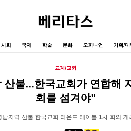
사회
국제
학술
문화
오피니언
기획/대
교계/교회
 산불...한국교회가 연합해
회를 섬겨야"
영남지역 산불 한국교회 라운드 테이블 1차 회의 개