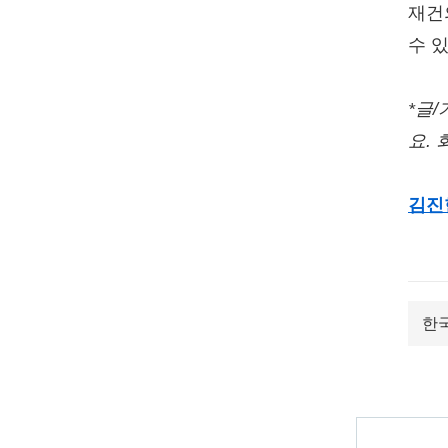
재건
수 
*글
요.
김진
한