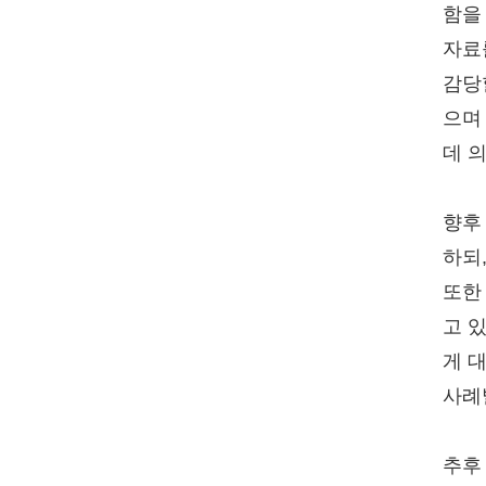
함을
자료
감당
으며
데 
향후
하되
또한
고 
게 
사례
추후