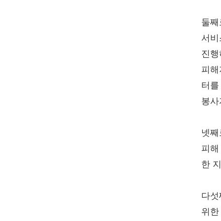
둘째
서비
진행
피해
터를
봉사
넷째
피해
한 
다섯
위한