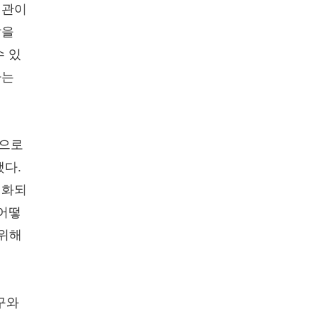
기관이
할을
수 있
라는
심으로
했다.
심화되
 어떻
 위해
구와