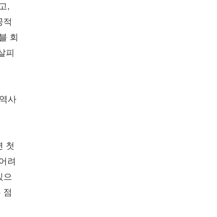
고,
공적
블 회
 살피
지역사
면 첫
 어려
있으
 점