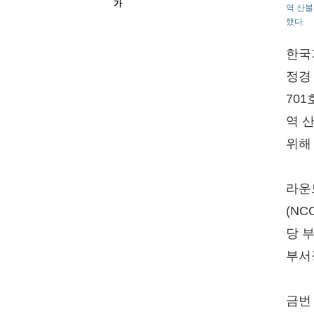
가
역 산불
했다.
한국
정경
70
역 
위해
라운
(N
당 
부서
금번