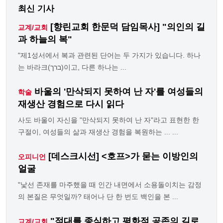
최신 기사
[향린교회 한문덕 담임목사] "의인의 길
교계/교회
과 하늘의 복"
"제1성서에서 복과 관련된 단어는 두 가지가 있습니다. 하나
는 바라크(ברך)이고, 다른 하나는 ...
바울의 '만삭되지 못하여 난 자'를 여성들의
학술
재생산 경험으로 다시 읽다
사도 바울이 자신을 "만삭되지 못하여 난 자"라고 표현한 한
구절이, 여성들의 삶과 재생산 경험을 복원하는 ... ...
[데스크시선] <호프>가 묻는 이방인의
오피니언
얼굴
"낯선 존재를 마주했을 때 인간 내면에서 소용돌이치는 감정
의 본질은 무엇일까? 태어나 단 한 번도 백인을 본 ...
"적대를 종식하고 평화적 공존의 길로
교계/교회