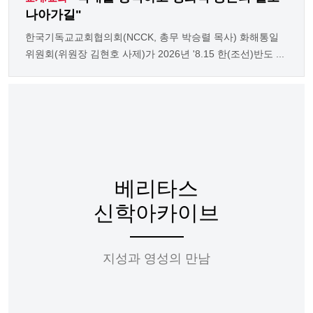
나아가길"
한국기독교교회협의회(NCCK, 총무 박승렬 목사) 화해통일
위원회(위원장 김현호 사제)가 2026년 '8.15 한(조선)반도 ...
베리타스
신학아카이브
지성과 영성의 만남