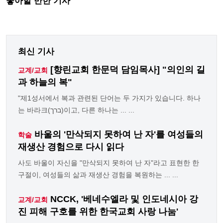
좋아할 만한 기사
최신 기사
[향린교회 한문덕 담임목사] "의인의 길
교계/교회
과 하늘의 복"
"제1성서에서 복과 관련된 단어는 두 가지가 있습니다. 하나
는 바라크(ברך)이고, 다른 하나는 ... ...
바울의 '만삭되지 못하여 난 자'를 여성들의
학술
재생산 경험으로 다시 읽다
사도 바울이 자신을 "만삭되지 못하여 난 자"라고 표현한 한
구절이, 여성들의 삶과 재생산 경험을 복원하는 ... ...
NCCK, '베네수엘라 및 인도네시아 강
교계/교회
진 피해 구호를 위한 한국교회 사랑 나눔'