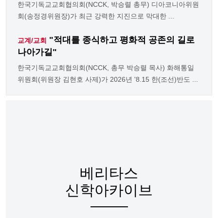
한국기독교교회협의회(NCCK, 박승렬 총무) 디아코니아위원
회(송정경위원장)가 최근 강력한 지진으로 막대한 ...
"적대를 종식하고 평화적 공존의 길로
교계/교회
나아가길"
한국기독교교회협의회(NCCK, 총무 박승렬 목사) 화해통일
위원회(위원장 김현호 사제)가 2026년 '8.15 한(조선)반도 ...
베리타스
신학아카이브