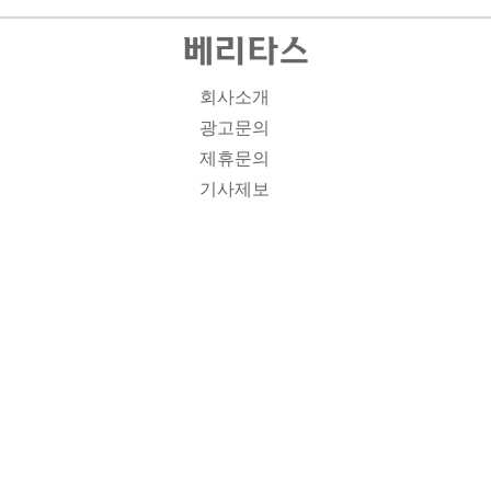
회사소개
광고문의
제휴문의
기사제보
개인정보취급방침
주소1: 서울시 종로구 대학로 19, 기독교회관 1012A호 인
터넷신문등록번호 : 서울 아00701 | 등록일 : 2008.11.12 |
제호 : 베리타스 | 발행인-편집인: 김진한 | 청소년보호책임
자 : 이민애 | 베리타스의 모든 콘텐츠(기사)는 저작권법의
보호를 받는 바, 무단전재, 복사, 배포 등을 금합니다. [콘텐
츠 문의] Tel : 02-3673-3927 l Fax : 02-6280-1799