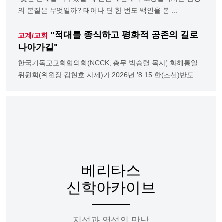
의 본질은 무엇일까? 태어나 단 한 번도 백인을 본 ...
"적대를 종식하고 평화적 공존의 길로
교계/교회
나아가길"
한국기독교교회협의회(NCCK, 총무 박승렬 목사) 화해통일
위원회(위원장 김현호 사제)가 2026년 '8.15 한(조선)반도 ...
베리타스
신학아카이브
지성과 영성의 만남