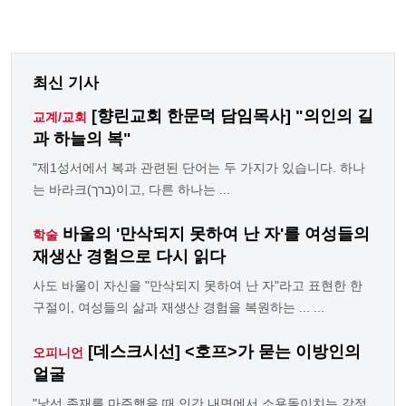
최신 기사
[향린교회 한문덕 담임목사] "의인의 길
교계/교회
과 하늘의 복"
"제1성서에서 복과 관련된 단어는 두 가지가 있습니다. 하나
는 바라크(ברך)이고, 다른 하나는 ...
바울의 '만삭되지 못하여 난 자'를 여성들의
학술
재생산 경험으로 다시 읽다
사도 바울이 자신을 "만삭되지 못하여 난 자"라고 표현한 한
구절이, 여성들의 삶과 재생산 경험을 복원하는 ... ...
[데스크시선] <호프>가 묻는 이방인의
오피니언
얼굴
"낯선 존재를 마주했을 때 인간 내면에서 소용돌이치는 감정