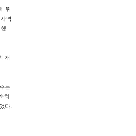
에 뛰
 사역
명했
회 개
겨주는
 순회
었다.