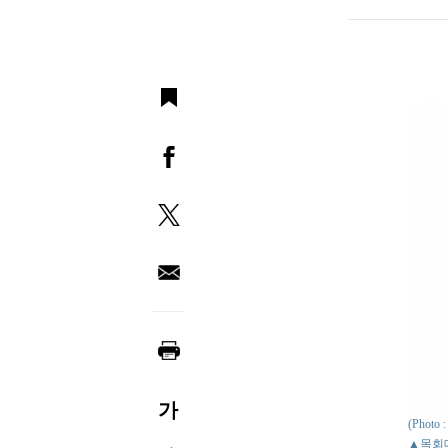
가
(Pho
▲목회데