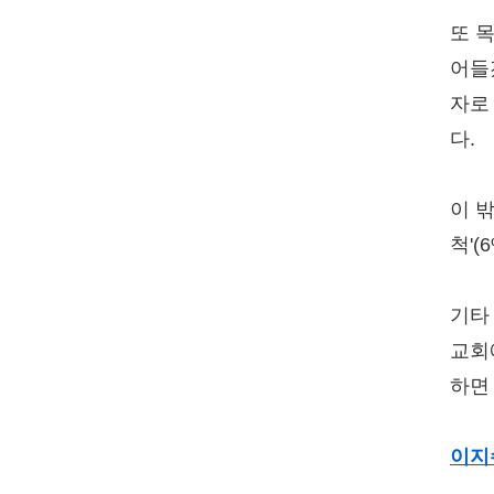
또 
어들
자로
다.
이 밖
척'(
기타
교회
하면
이지