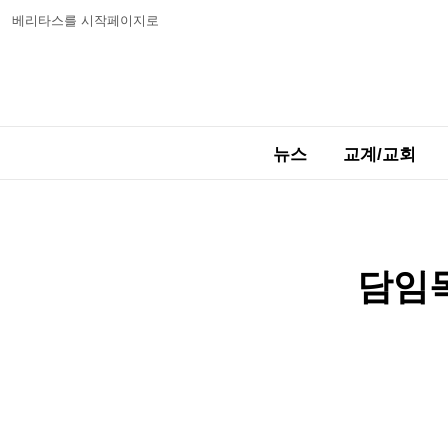
베리타스를 시작페이지로
뉴스
교계/교회
담임목