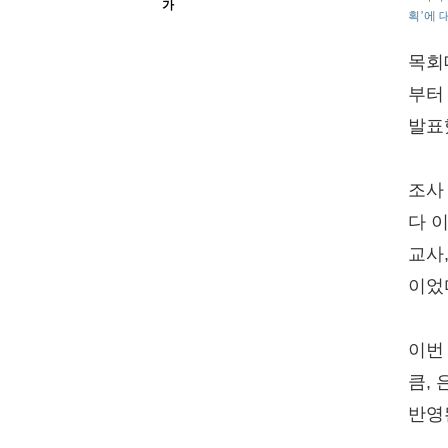
가
획’에 
목회
부터 
발표
조사
다 이
교사,
이었
이번
큼,
반영