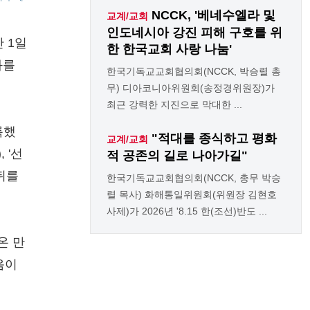
NCCK, '베네수엘라 및
교계/교회
인도네시아 강진 피해 구호를 위
 1일
한 한국교회 사랑 나눔'
과를
한국기독교교회협의회(NCCK, 박승렬 총
무) 디아코니아위원회(송정경위원장)가
최근 강력한 지진으로 막대한 ...
록했
"적대를 종식하고 평화
교계/교회
 '선
적 공존의 길로 나아가길"
 뒤를
한국기독교교회협의회(NCCK, 총무 박승
렬 목사) 화해통일위원회(위원장 김현호
사제)가 2026년 '8.15 한(조선)반도 ...
온 만
음이