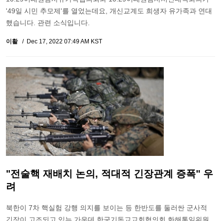
'49일 시민 추모제'를 열었는데요, 개신교계도 희생자 유가족과 연대
했습니다. 관련 소식입니다.
이활
Dec 17, 2022 07:49 AM KST
"전술핵 재배치 논의, 적대적 긴장관계 증폭" 우
려
북한이 7차 핵실험 강행 의지를 보이는 등 한반도를 둘러싼 군사적
긴장이 고조되고 있는 가운데 한국기독교교회협의회 화해통일위원