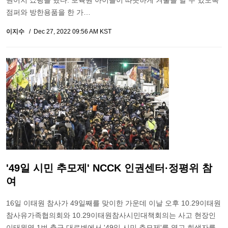
원어치 쇼핑을 했다. 보육원 아이들이 따뜻하게 겨울을 날 수 있도록
점퍼와 방한용품을 한 가…
이지수
Dec 27, 2022 09:56 AM KST
'49일 시민 추모제' NCCK 인권센터·정평위 참
여
16일 이태원 참사가 49일째를 맞이한 가운데 이날 오후 10.29이태원
참사유가족협의회와 10.29이태원참사시민대책회의는 사고 현장인
이태원역 1번 출구 대로변에서 '49일 시민 추모제'를 열고 희생자를