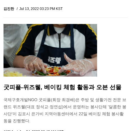
김진한
Jul 13, 2022 03:23 PM KST
굿피플-위즈웰, 베이킹 체험 활동과 오븐 선물
국제구호개발NGO 굿피플(회장 최경배)은 주방 및 생활가전 전문 브
랜드 위즈웰(대표 정석교·정연섭)에서 운영하는 봉사단체 '달콤한 봉
사단'이 김포시 은가비 지역아동센터에서 22일 베이킹 체험 봉사활
동을 진행했다.