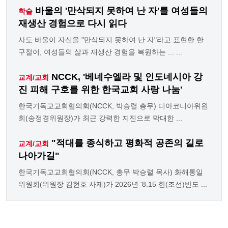
바울의 '만삭되지 못하여 난 자'를 여성들의
학술
재생산 경험으로 다시 읽다
사도 바울이 자신을 "만삭되지 못하여 난 자"라고 표현한 한
구절이, 여성들의 삶과 재생산 경험을 복원하는 ... ...
NCCK, '베네수엘라 및 인도네시아 강
교계/교회
진 피해 구호를 위한 한국교회 사랑 나눔'
한국기독교교회협의회(NCCK, 박승렬 총무) 디아코니아위원
회(송정경위원장)가 최근 강력한 지진으로 막대한 ...
"적대를 종식하고 평화적 공존의 길로
교계/교회
나아가길"
한국기독교교회협의회(NCCK, 총무 박승렬 목사) 화해통일
위원회(위원장 김현호 사제)가 2026년 '8.15 한(조선)반도 ...