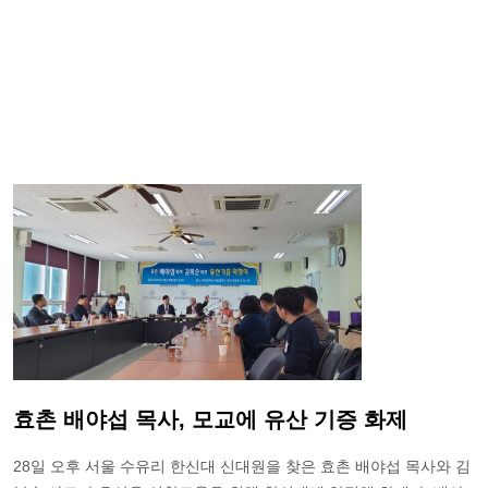
효촌 배야섭 목사, 모교에 유산 기증 화제
28일 오후 서울 수유리 한신대 신대원을 찾은 효촌 배야섭 목사와 김