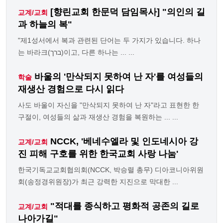
[향린교회 한문덕 담임목사] "의인의 길
교계/교회
과 하늘의 복"
"제1성서에서 복과 관련된 단어는 두 가지가 있습니다. 하나
는 바라크(ברך)이고, 다른 하나는 ... ...
바울의 '만삭되지 못하여 난 자'를 여성들의
학술
재생산 경험으로 다시 읽다
사도 바울이 자신을 "만삭되지 못하여 난 자"라고 표현한 한
구절이, 여성들의 삶과 재생산 경험을 복원하는 ... ...
NCCK, '베네수엘라 및 인도네시아 강
교계/교회
진 피해 구호를 위한 한국교회 사랑 나눔'
한국기독교교회협의회(NCCK, 박승렬 총무) 디아코니아위원
회(송정경위원장)가 최근 강력한 지진으로 막대한 ...
"적대를 종식하고 평화적 공존의 길로
교계/교회
나아가길"