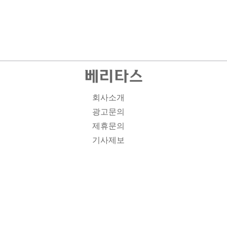
회사소개
광고문의
제휴문의
기사제보
개인정보취급방침
주소1: 서울시 종로구 대학로 19, 기독교회관 1012A호 인
터넷신문등록번호 : 서울 아00701 | 등록일 : 2008.11.12 |