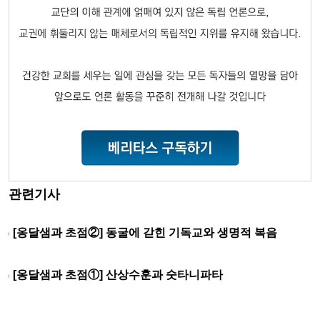
관련기사
[옹달샘과 초점②] 동굴에 갇힌 기독교와 생명적 복음
[옹달샘과 초점①] 산상수훈과 숫타니파타