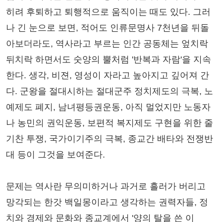
히려 후퇴하고 퇴행적으로 움직이는 때도 있다. 그러
나 긴 눈으로 보면, 적어도 인류문명사 7천년을 뒤돌
아보더라도, 역사라고 부르는 인간 공동체는 엎치락
뒤치락 하면서도 숫양의 뿔처럼 '반복과 자람'을 지속
한다. 생각, 비젼, 영성이 자라고 높아지고 깊어져 간
다. 군왕을 절대시하는 절대군주 정치제도의 극복, 노
예제도 폐지, 남녀평등권운동, 아직 멀었지만 노동자
나 농민의 권익운동, 보편적 복지제도 구현을 위한 줄
기찬 투쟁, 국가이기주의 극복, 종교간 배타와 전쟁반
대 등이 그것을 보여준다.
문제는 역사란 무의미하거나 과거로 흘러가 버리고
망각되는 한갓 백일몽이라고 생각하는 권력자들, 정
치와 경제와 문화와 종교계에서 '양의 탈을 쓴 이