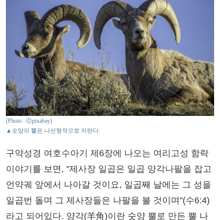
(Photo : ⓒpixabay)
▲숫양의 뿔은 나선형적으로 자란다.
구약성경 여호수아기 제6장에 나오는 여리고성 함락
이야기를 보면, "제사장 일곱은 일곱 양각나팔을 잡고
언약궤 앞에서 나아갈 것이요, 일곱째 날에는 그 성을
일곱번 돌며 그 제사장들은 나팔을 불 것이며"(수6:4)
라고 되어있다. 양각(羊角)이란 숫양 뿔로 만든 뿔 나