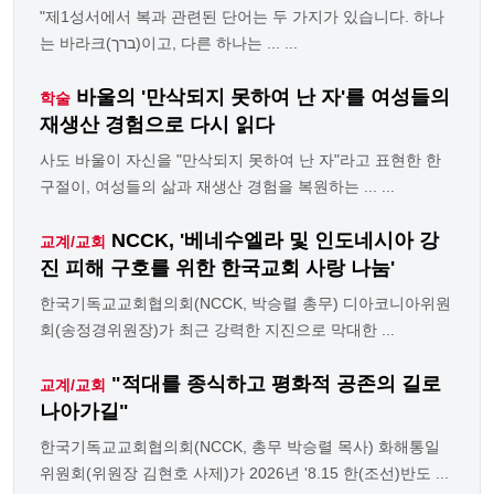
"제1성서에서 복과 관련된 단어는 두 가지가 있습니다. 하나
는 바라크(ברך)이고, 다른 하나는 ... ...
바울의 '만삭되지 못하여 난 자'를 여성들의
학술
재생산 경험으로 다시 읽다
사도 바울이 자신을 "만삭되지 못하여 난 자"라고 표현한 한
구절이, 여성들의 삶과 재생산 경험을 복원하는 ... ...
NCCK, '베네수엘라 및 인도네시아 강
교계/교회
진 피해 구호를 위한 한국교회 사랑 나눔'
한국기독교교회협의회(NCCK, 박승렬 총무) 디아코니아위원
회(송정경위원장)가 최근 강력한 지진으로 막대한 ...
"적대를 종식하고 평화적 공존의 길로
교계/교회
나아가길"
한국기독교교회협의회(NCCK, 총무 박승렬 목사) 화해통일
위원회(위원장 김현호 사제)가 2026년 '8.15 한(조선)반도 ...