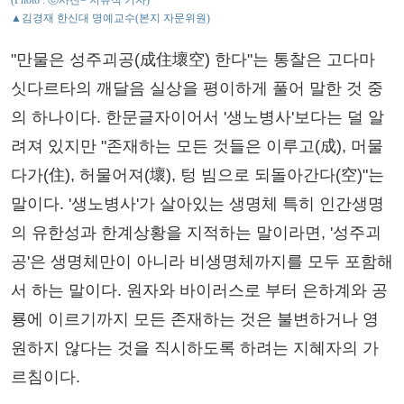
(Photo : ⓒ사진= 지유석 기자)
▲김경재 한신대 명예교수(본지 자문위원)
"만물은 성주괴공(成住壞空) 한다"는 통찰은 고다마
싯다르타의 깨달음 실상을 평이하게 풀어 말한 것 중
의 하나이다. 한문글자이어서 '생노병사'보다는 덜 알
려져 있지만 "존재하는 모든 것들은 이루고(成), 머물
다가(住), 허물어져(壞), 텅 빔으로 되돌아간다(空)"는
말이다. '생노병사'가 살아있는 생명체 특히 인간생명
의 유한성과 한계상황을 지적하는 말이라면, '성주괴
공'은 생명체만이 아니라 비생명체까지를 모두 포함해
서 하는 말이다. 원자와 바이러스로 부터 은하계와 공
룡에 이르기까지 모든 존재하는 것은 불변하거나 영
원하지 않다는 것을 직시하도록 하려는 지혜자의 가
르침이다.