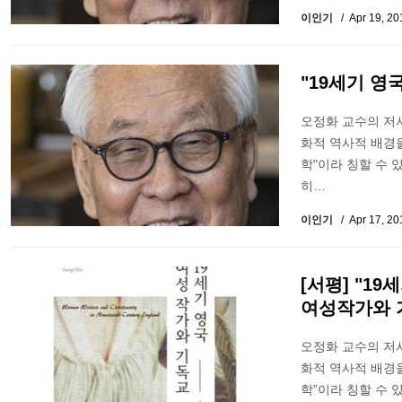
이인기
Apr 19, 2
"19세기 영
오정화 교수의 저서
화적 역사적 배경을
학"이라 칭할 수 
히…
이인기
Apr 17, 2
[서평] "1
여성작가와 기
오정화 교수의 저서
화적 역사적 배경을
학”이라 칭할 수 