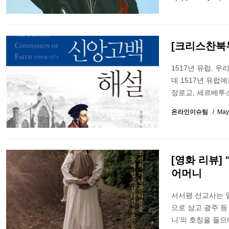
[크리스찬북
1517년 유럽, 
데 1517년 유럽
장로교, 세르베투스
온라인이슈팀
May
[영화 리뷰]
어머니
서서평 선교사는 
으로 삼고 광주 
니’의 호칭을 들