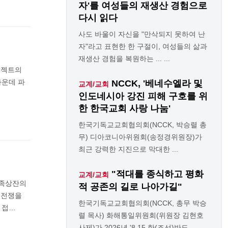
자'를 여성들의 재생산 경험으로
다시 읽다
사도 바울이 자신을 "만삭되지 못하여 난
자"라고 표현한 한 구절이, 여성들의 삶과
재생산 경험을 복원하는 ... ...
로젝트의
가운데 파
NCCK, '베네수엘라 및
교계/교회
인도네시아 강진 피해 구호를 위
한 한국교회 사랑 나눔'
한국기독교교회협의회(NCCK, 박승렬 총
무) 디아코니아위원회(송정경위원장)가
최근 강력한 지진으로 막대한 ...
"적대를 종식하고 평화
교계/교회
동족상잔의
적 공존의 길로 나아가길"
 전쟁을
한국기독교교회협의회(NCCK, 총무 박승
 접…
렬 목사) 화해통일위원회(위원장 김현호
사제)가 2026년 '8.15 한(조선)반도 ...