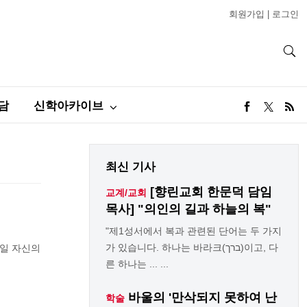
회원가입
|
로그인
담
신학아카이브
최신 기사
[향린교회 한문덕 담임
교계/교회
목사] "의인의 길과 하늘의 복"
"제1성서에서 복과 관련된 단어는 두 가지
가 있습니다. 하나는 바라크(ברך)이고, 다
6일 자신의
른 하나는 ... ...
바울의 '만삭되지 못하여 난
학술