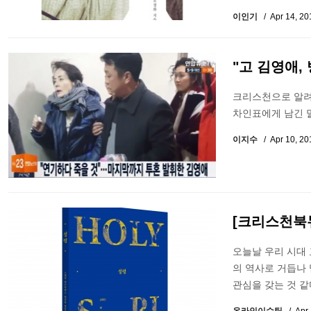
이인기
Apr 14, 2
"고 김영애,
크리스천으로 알려진
차인표에게 남긴 
이지수
Apr 10, 2
[크리스천북
오늘날 우리 시대
의 역사로 거듭나 
관심을 갖는 것 