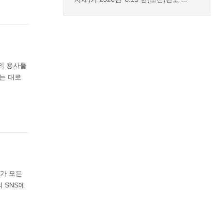
의 용사들
심는 대로
부가 모든
 SNS에