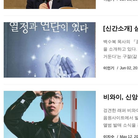
[신간소개] 
백수복 목사의 『
을 소개하고 있다.
거둔다'는 구절(갈
이인기
Jun 02, 2
비와이, 신앙
겅견한 래퍼 비와이가
음원사이트에서 발
앨범 발매 소식을
이지수
May 12, 2