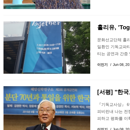
홀리유, 'To
문화선교단체 홀리
일환인 기독교파티 
티는 공연과 간증
이인기
Jun 08, 2
[서평] "한
『기독교사상』 6월
피비린내 나는 전
피하고 평화를 이룩
이인기
Jun 08, 2