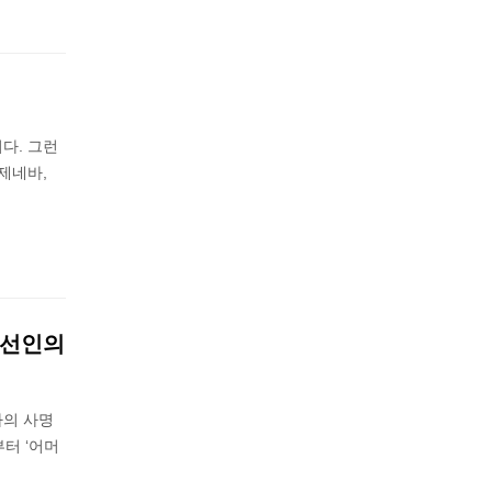
이다. 그런
제네바,
조선인의
파의 사명
터 ‘어머