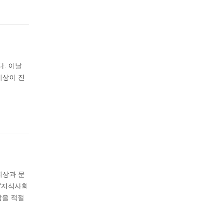
다. 이날
시상이 진
회상과 문
 "지식사회
삶을 적절