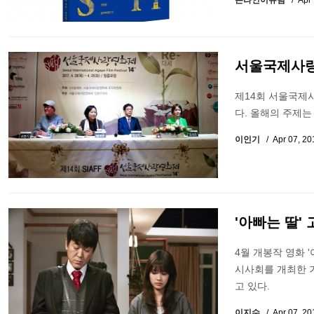
온라인이슈팀
Apr
서울국제사랑영
제14회 서울국제사
다. 올해의 주제는 "
이인기
Apr 07, 2
'아빠는 딸'
4월 개봉작 영화 
시사회를 개최한 
고 있다.
이지수
Apr 07, 2