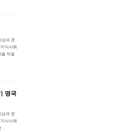
회상과 문
 "지식사회
삶을 적절
기 영국
회상과 문
 “지식사회
삶…