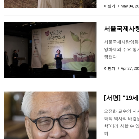
이인기
May 04, 2
서울국제사랑
서울국제사랑영화제(
영화제의 주요 행
행됐다.
이인기
Apr 27, 2
[서평] "19
오정화 교수의 저서
화적 역사적 배경을
학"이라 칭할 수 
히…