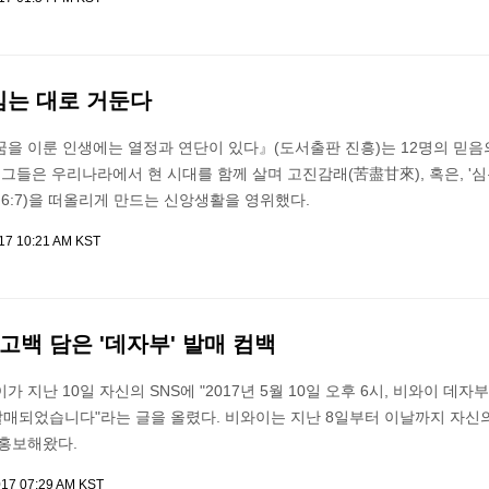
심는 대로 거둔다
꿈을 이룬 인생에는 열정과 연단이 있다』(도서출판 진흥)는 12명의 믿음
 그들은 우리나라에서 현 시대를 함께 살며 고진감래(苦盡甘來), 혹은, '
 6:7)을 떠올리게 만드는 신앙생활을 영위했다.
017 10:21 AM KST
고백 담은 '데자부' 발매 컴백
 지난 10일 자신의 SNS에 "2017년 5월 10일 오후 6시, 비와이 데자
매되었습니다"라는 글을 올렸다. 비와이는 지난 8일부터 이날까지 자신의
 홍보해왔다.
017 07:29 AM KST