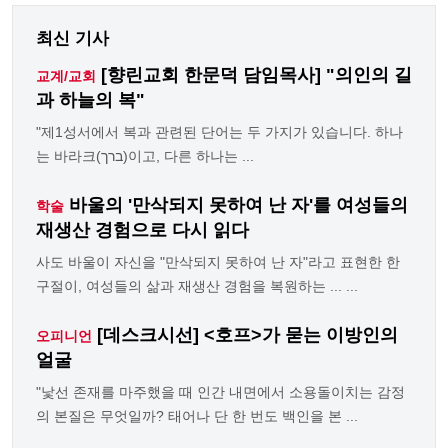
최신 기사
[향린교회 한문덕 담임목사] "의인의 길
교계/교회
과 하늘의 복"
"제1성서에서 복과 관련된 단어는 두 가지가 있습니다. 하나
는 바라크(ברך)이고, 다른 하나는 ...
바울의 '만삭되지 못하여 난 자'를 여성들의
학술
재생산 경험으로 다시 읽다
사도 바울이 자신을 "만삭되지 못하여 난 자"라고 표현한 한
구절이, 여성들의 삶과 재생산 경험을 복원하는 ... ...
[데스크시선] <호프>가 묻는 이방인의
오피니언
얼굴
"낯선 존재를 마주했을 때 인간 내면에서 소용돌이치는 감정
의 본질은 무엇일까? 태어나 단 한 번도 백인을 본 ...